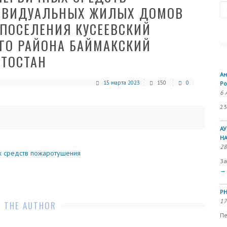
Se
ИВИДУАЛЬНЫХ ЖИЛЫХ ДОМОВ
 ПОСЕЛЕНИЯ КУСЕЕВСКИЙ
ГО РАЙОНА БАЙМАКСКИЙ
РТОСТАН
Ан
15 марта 2023
150
0
Ро
6 
23
А
Н
28
х средств пожаротушения
За
→
РН
17
 THE AUTHOR
Пе