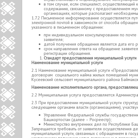
в том случае, если специалист, осуществляющий 
содержанию, связанному с предоставлением мун
организациях, которые располагают необходим
1.7.2 Письменное информирование осуществляется пут
электронной почтой в зависимости от способа обращен
указанного в письменном обращении:
при индивидуальном консультировании по почте 
заявителя;
датой получения обращения является дата его р
срок направления ответа на обращение заявите
регистрации обращения.
Стандарт предоставления муниципальной услуги
Наименование муниципальной услуги
2.1 Наименование муниципальной услуги «Предоставл
договорам социального найма жилых помещений муни
Кусеевский сельсовет муниципального района Баймакск
Наименование исполнительного органа, предоставляю
2.2 Муниципальная услуга предоставляется Администр
2.3 При предоставлении муниципальной услуги структ
следующими органами власти (организациями), участву
Управление Федеральной службы государственно
Башкортостан (далее – Росреестр);
Министерство внутренних дел по Республике Баш
Запрещается требовать от заявителя осуществления де
муниципальной услуги, связанных с обращением в госу