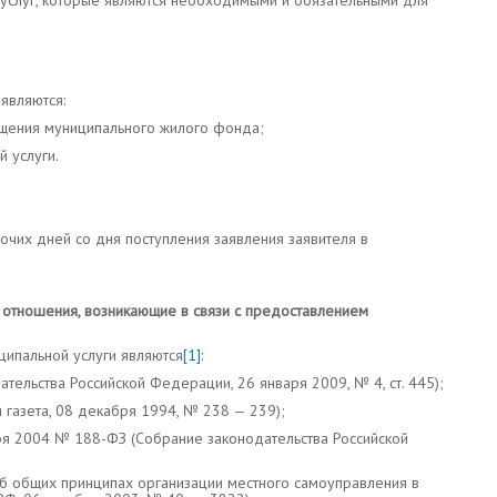
 услуг, которые являются необходимыми и обязательными для
являются:
щения муниципального жилого фонда;
 услуги.
очих дней со дня поступления заявления заявителя в
отношения, возникающие в связи с предоставлением
ипальной услуги являются
[1]
:
тельства Российской Федерации, 26 января 2009, № 4, ст. 445);
 газета, 08 декабря 1994, № 238 — 239);
я 2004 № 188-ФЗ (Собрание законодательства Российской
 общих принципах организации местного самоуправления в