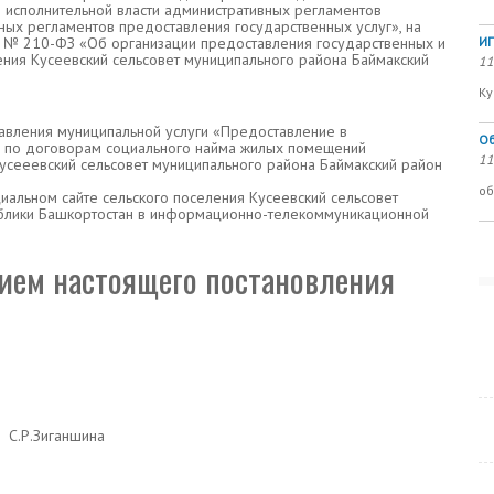
 исполнительной власти административных регламентов
ных регламентов предоставления государственных услуг», на
а № 210-ФЗ «Об организации предоставления государственных и
ИП
ения Кусеевский сельсовет муниципального района Баймакский
11
Ку
авления муниципальной услуги «Предоставление в
Об
 по договорам социального найма жилых помещений
11
сееевский сельсовет муниципального района Баймакский район
об
иальном сайте сельского поселения Кусеевский сельсовет
ублики Башкортостан в информационно-телекоммуникационной
ем настоящего постановления
Зиганшина