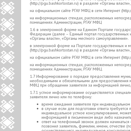
(http://pgu.bashkortostan.ru) в разделе «Органы власт
на официальном сайте РГАУ МФЦ в сети Интернет (http:/
на информационных стендах, расположенных непосредс
помещениях Администрации, РГАУ МФЦ
1.6 в электронной форме на Едином Портале государст
Федерации (далее – Единый портал государственных и м
«Органы власти», «Органы местного самоуправления».
в электронной форме на Портале государственных и м
(http://pgu.bashkortostan.ru) в разделе «Органы власт
на официальном сайте РГАУ МФЦ в сети Интернет (http:/
на информационных стендах, расположенных непосредс
помещениях Администрации, РГАУ МФЦ.
1.7 Информирование о порядке предоставления муницип
необходимыми и обязательными для предоставления му
МФЦ при обращении заявителя за информацией лично, 
1.7.1 устное информирование осуществляется специал
заявителя лично или по телефону:
время ожидания заявителя при индивидуальном 
в случае если для подготовки ответа требуется
индивидуальное устное консультирование, може
информацией в письменном виде либо назначить
ответ на телефонный звонок должен начинаться
позвонил заявитель, фамилии, имени, отчестве (
осуществляющего индивидуальное консультиров