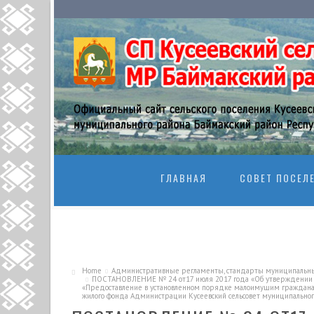
SKIP TO CONTENT
ГЛАВНАЯ
СОВЕТ ПОСЕЛ
Home
Административные регламенты, стандарты муниципальны
ПОСТАНОВЛЕНИЕ № 24 от17 июля 2017 года «Об утверждении А
«Предоставление в установленном порядке малоимущим граждана
жилого фонда Администрации Кусеевский сельсовет муниципальног