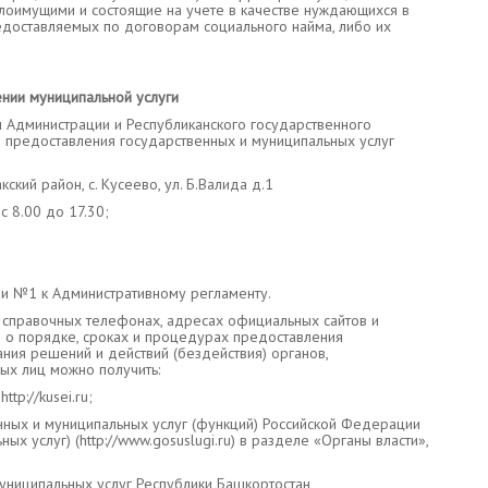
лоимущими и состоящие на учете в качестве нуждающихся в
доставляемых по договорам социального найма, либо их
нии муниципальной услуги
 Администрации и Республиканского государственного
предоставления государственных и муниципальных услуг
кий район, с. Кусеево, ул. Б.Валида д.1
 8.00 до 17.30;
и №1 к Административному регламенту.
 справочных телефонах, адресах официальных сайтов и
е о порядке, сроках и процедурах предоставления
ания решений и действий (бездействия) органов,
ых лиц можно получить:
tp://kusei.ru;
ных и муниципальных услуг (функций) Российской Федерации
х услуг) (http://www.gosuslugi.ru) в разделе «Органы власти»,
униципальных услуг Республики Башкортостан