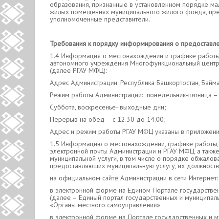
образования, признанные в установленном порядке ма
жилых помещениях муниципального жилого фонда, пре
уполномоченные представители.
Требования к порядку информирования о предоставле
1.4 Информация о местонахождении и графике работы
автономного учреждения Многофункциональный центр 
(далее РГАУ МФЦ):
Адрес Администрации: Республика Башкортостан, Баймакс
Режим работы Администрации: понедельник-пятница – с
Суббота, воскресенье- выходные дни;
Перерыв на обед – с 12.30 до 14.00;
Адрес и режим работы РГАУ МФЦ указаны в приложени
1.5 Информацию о местонахождении, графике работы,
электронной почты Администрации и РГАУ МФЦ, а такж
муниципальной услуги, в том числе о порядке обжалов
предоставляющих муниципальную услугу, их должностн
на официальном сайте Администрации в сети Интернет: ht
в электронной форме на Едином Портале государствен
(далее – Единый портал государственных и муниципальны
«Органы местного самоуправления».
в электронной форме на Портале государственных и м