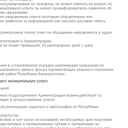
консультирование по телефону, не может ответить на вопрос по
иципальной услуги, он может проинформировать заявителя об
ыми сведениями.
ем направления ответа почтовым отправлением или
ия заявителя за информацией или способа доставки ответа,
(электронной почте) ответ на обращение направляется в адрес
егистрации в Администрации,
ля не может превышать 30 календарных дней с даты
ение в установленном порядке малоимущим гражданам по
ципального жилого фонда Администрации сельского поселения
ий район Республики Башкортостан».
щего муниципальную услугу
ацией
урное подразделение Администрация взаимодействует со
ющие в предоставлении услуги:
й регистрации, кадастра и картографии по Республике
кортостан.
йствий, в том числе согласований, необходимых для получения
дарственные и муниципальные органы и организации, за