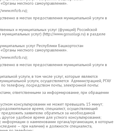
и», «Органы местного самоуправления».
/www.mfcrb.ru);
твенно в местах предоставления муниципальной услуги в
венных и муниципальных услуг (функций) Российской
униципальных услуг) (http://www.gosuslugi.ru) в разделе
униципальных услуг Республики Башкортостан
и», «Органы местного самоуправления».
/www.mfcrb.ru);
твенно в местах предоставления муниципальной услуги в
альной услуги, в том числе услуг, которые являются
ниципальной услуги, осуществляется Администрацией, РГАУ
по телефону, посредством почты, электронной почты:
истами, ответственными за информирование, при обращении
устном консультировании не может превышать 15 минут;
 продолжительное время, специалист, осуществляющий
т предложить заявителю обратиться за необходимой
 другое удобное время для устного консультирования;
 с информации о наименовании органа/организации, в которые
последнее — при наличии) и должности специалиста,
ание по телефону;