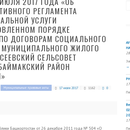
ИЮЛЯ 2017 ГОДА «ОБ
Se
ТИВНОГО РЕГЛАМЕНТА
АЛЬНОЙ УСЛУГИ
НОВЛЕННОМ ПОРЯДКЕ
ПО ДОГОВОРАМ СОЦИАЛЬНОГО
А
 МУНИЦИПАЛЬНОГО ЖИЛОГО
Н
28
СЕЕВСКИЙ СЕЛЬСОВЕТ
За
БАЙМАКСКИЙ РАЙОН
→
Н»
РН
17
Муниципальные правовые акты
17 июля 2017
1162
0
Пе
Ве
02
20
17
ублики Башкортостан от 26 декабря 2011 года № 504 «О
Пе