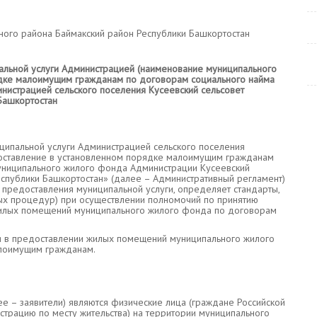
ьного района Баймакский район Республики Башкортостан
альной услуги Администрацией (наименование муниципального
дке малоимущим гражданам по договорам социального найма
истрацией сельского поселения Кусеевский сельсовет
Башкортостан
ципальной услуги Администрацией сельского поселения
доставление в установленном порядке малоимущим гражданам
ниципального жилого фонда Администрации Кусеевский
еспублики Башкортостан» (далее – Административный регламент)
 предоставления муниципальной услуги, определяет стандарты,
ных процедур) при осуществлении полномочий по принятию
илых помещений муниципального жилого фонда по договорам
ся в предоставлении жилых помещений муниципального жилого
алоимущим гражданам.
ее – заявители) являются физические лица (граждане Российской
трацию по месту жительства) на территории муниципального