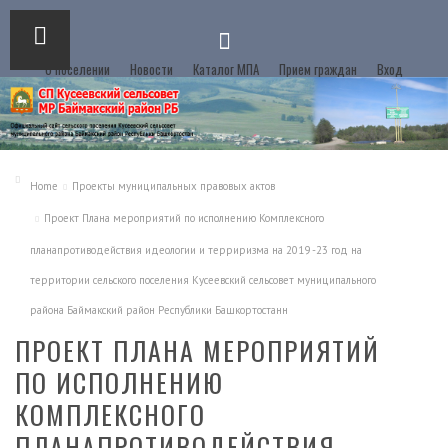
О поселении
Новости
Каталог МПА
Прием граждан
Вход
Home
Проекты муниципальных правовых актов
Проект Плана мероприятий по исполнению Комплексного
планапротиводействия идеологии и терриризма на 2019 -23 год на
территории сельского поселения Кусеевский сельсовет муниципального
района Баймакский район Республики Башкортостанн
ПРОЕКТ ПЛАНА МЕРОПРИЯТИЙ
ПО ИСПОЛНЕНИЮ
КОМПЛЕКСНОГО
ПЛАНАПРОТИВОДЕЙСТВИЯ