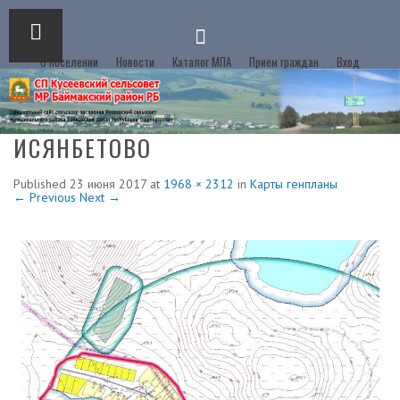
О поселении
Новости
Каталог МПА
Прием граждан
Вход
ИСЯНБЕТОВО
Published
23 июня 2017
at
1968 × 2312
in
Карты генпланы
← Previous
Next →