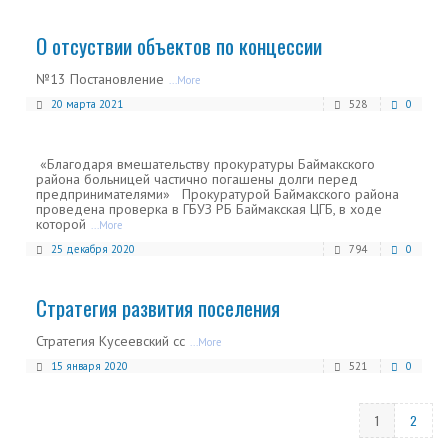
О отсуствии объектов по концессии
№13 Постановление
...More
20 марта 2021
528
0
«Благодаря вмешательству прокуратуры Баймакского
района больницей частично погашены долги перед
предпринимателями» Прокуратурой Баймакского района
проведена проверка в ГБУЗ РБ Баймакская ЦГБ, в ходе
которой
...More
25 декабря 2020
794
0
Стратегия развития поселения
Стратегия Кусеевский сс
...More
15 января 2020
521
0
1
2