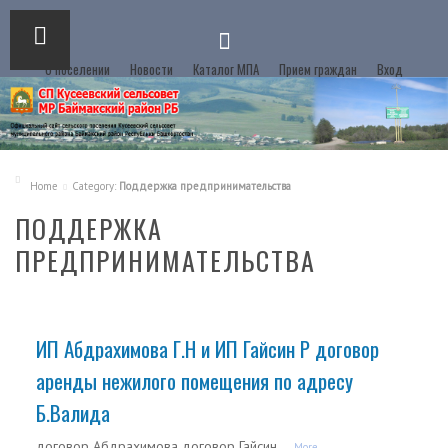
О поселении
Новости
Каталог МПА
Прием граждан
Вход
Home
Category:
Поддержка предпринимательства
ПОДДЕРЖКА
ПРЕДПРИНИМАТЕЛЬСТВА
ИП Абдрахимова Г.Н и ИП Гайсин Р договор
аренды нежилого помещения по адресу
Б.Валида
договор Абдрахимова договор Гайсин
...More