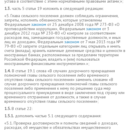
устава в соответствие с этими нормативными правовыми актами;»;
1.3.
часть 5 статьи 19 изложить в следующей редакции:
«5. Глава сельского поселения должен соблюдать ограничения,
запреты, исполнять обязанности, которые установлены
Федеральным
законом
от 25 декабря 2008 года № 273-ФЗ «О
противодействии коррупции», Федеральным
законом
от 3
декабря 2012 года № 230-ФЗ «О контроле за соответствием
расходов лиц, замещающих государственные должности, и иных
лиц их доходам», Федеральным
законом
от 7 мая 2013 года №
79-ФЗ «О запрете отдельным категориям лиц открывать и иметь
счета (вклады), хранить наличные денежные средства и ценности в
иностранных банках, расположенных за пределами территории
Российской Федерации, владеть и (или) пользоваться
иностранными финансовыми инструментами».»;
1.4.
В статье 19.1 слова «В случаях досрочного прекращения
полномочий главы сельского поселения либо временного
отсутствия главы сельского поселения» заменить словами «В
случае досрочного прекращения полномочий главы сельского
поселения либо применения к нему по решению суда мер
процессуального принуждения в виде заключения под стражу или
временного отстранения от должности, а также в случае
временного отсутствия главы сельского поселения»;
1.5.
В статье 22:
1.5.1.
дополнить частью 5.1 следующего содержания:
«5.1. Проверка достоверности и полноты сведений о доходах,
расходах, об имуществе и обязательствах имущественного