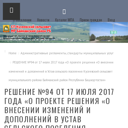
О поселении
Новости
Каталог МПА
Прием граждан
Вход
Home
Административные регламенты, стандарты муниципальных услуг
РЕШЕНИЕ №94 от 17 июля 2017 года «О проекте решения «О внесении
изменений и дополнений в Устав сельского поселения Кусеевский сельсовет
муниципального района Баймакский район Республики Башкортостан»
РЕШЕНИЕ №94 ОТ 17 ИЮЛЯ 2017
ГОДА «О ПРОЕКТЕ РЕШЕНИЯ «О
ВНЕСЕНИИ ИЗМЕНЕНИЙ И
ДОПОЛНЕНИЙ В УСТАВ