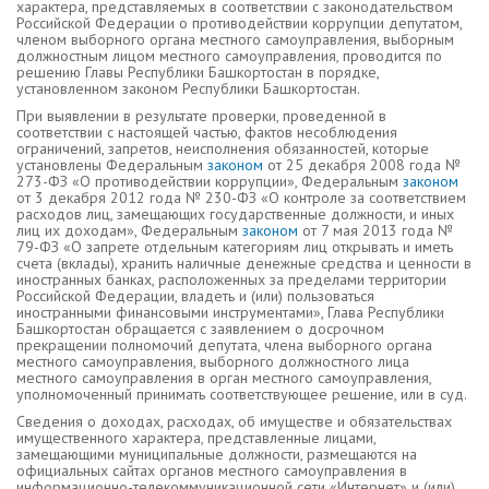
характера, представляемых в соответствии с законодательством
Российской Федерации о противодействии коррупции депутатом,
членом выборного органа местного самоуправления, выборным
должностным лицом местного самоуправления, проводится по
решению Главы Республики Башкортостан в порядке,
установленном законом Республики Башкортостан.
При выявлении в результате проверки, проведенной в
соответствии с настоящей частью, фактов несоблюдения
ограничений, запретов, неисполнения обязанностей, которые
установлены Федеральным
законом
от 25 декабря 2008 года №
273-ФЗ «О противодействии коррупции», Федеральным
законом
от 3 декабря 2012 года № 230-ФЗ «О контроле за соответствием
расходов лиц, замещающих государственные должности, и иных
лиц их доходам», Федеральным
законом
от 7 мая 2013 года №
79-ФЗ «О запрете отдельным категориям лиц открывать и иметь
счета (вклады), хранить наличные денежные средства и ценности в
иностранных банках, расположенных за пределами территории
Российской Федерации, владеть и (или) пользоваться
иностранными финансовыми инструментами», Глава Республики
Башкортостан обращается с заявлением о досрочном
прекращении полномочий депутата, члена выборного органа
местного самоуправления, выборного должностного лица
местного самоуправления в орган местного самоуправления,
уполномоченный принимать соответствующее решение, или в суд.
Сведения о доходах, расходах, об имуществе и обязательствах
имущественного характера, представленные лицами,
замещающими муниципальные должности, размещаются на
официальных сайтах органов местного самоуправления в
информационно-телекоммуникационной сети «Интернет» и (или)