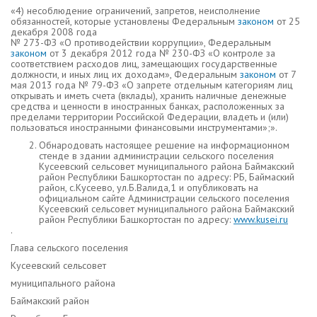
«4) несоблюдение ограничений, запретов, неисполнение
обязанностей, которые установлены Федеральным
законом
от 25
декабря 2008 года
№ 273-ФЗ «О противодействии коррупции», Федеральным
законом
от 3 декабря 2012 года № 230-ФЗ «О контроле за
соответствием расходов лиц, замещающих государственные
должности, и иных лиц их доходам», Федеральным
законом
от 7
мая 2013 года № 79-ФЗ «О запрете отдельным категориям лиц
открывать и иметь счета (вклады), хранить наличные денежные
средства и ценности в иностранных банках, расположенных за
пределами территории Российской Федерации, владеть и (или)
пользоваться иностранными финансовыми инструментами»;».
Обнародовать настоящее решение на информационном
стенде в здании администрации сельского поселения
Кусеевский сельсовет муниципального района Баймакский
район Республики Башкортостан по адресу: РБ, Баймаский
район, с.Кусеево, ул.Б.Валида,1 и опубликовать на
официальном сайте Администрации сельского поселения
Кусеевский сельсовет муниципального района Баймакский
район Республики Башкортостан по адресу:
www.kusei.ru
.
Глава сельского поселения
Кусеевский сельсовет
муниципального района
Баймакский район