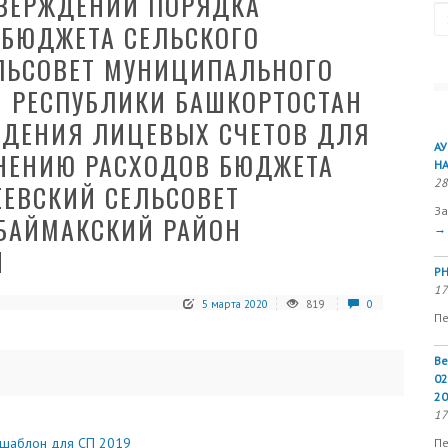
ТВЕРЖДЕНИИ ПОРЯДКА
Se
 БЮДЖЕТА СЕЛЬСКОГО
ЕЛЬСОВЕТ МУНИЦИПАЛЬНОГО
Н РЕСПУБЛИКИ БАШКОРТОСТАН
ЕДЕНИЯ ЛИЦЕВЫХ СЧЕТОВ ДЛЯ
А
ЛНЕНИЮ РАСХОДОВ БЮДЖЕТА
Н
28
ЕЕВСКИЙ СЕЛЬСОВЕТ
За
БАЙМАКСКИЙ РАЙОН
→
Н
РН
17
5 марта 2020
819
0
Пе
Ве
02
20
17
 шаблон для СП 2019
Пе