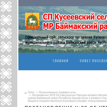
SKIP TO CONTENT
ГЛАВНАЯ
СОВЕТ ПОСЕЛЕ
Home
Муниципальные правовые акты
Постановление №38 Об утверждении Порядка кассового обслужив
района Баймакский район Республики Башкортостан в условиях отк
бюджета сельского поселения Кусеевский сельсовет муниципальног