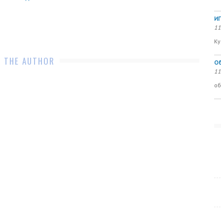
ИП
11
Ку
 THE AUTHOR
Об
11
об