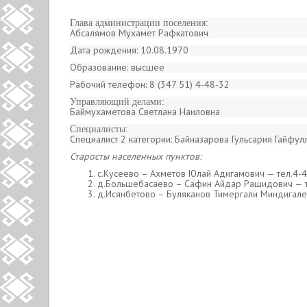
Глава администрации поселения:
Абсалямов Мухамет Рафкатович
Дата рождения: 10.08.1970
Образование: высшее
Рабочий телефон: 8 (347 51) 4-48-32
Управляющий делами:
Баймухаметова Светлана Наиловна
Специалисты:
Специалист 2 категории: Байназарова Гульсария Гайфул
Старосты населенных пунктов:
с.Кусеево – Ахметов Юлай Адигамович — тел.4-
д.Большебасаево – Сафин Айдар Рашидович — т
д.Исянбетово – Буляканов Тимергали Миндигал