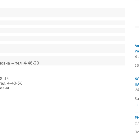
Se
Ан
Ро
6 
ловна — тел. 4-48-30
23
48-33
А
ел. 4-40-36
Н
еевич
28
За
→
РН
17
Пе