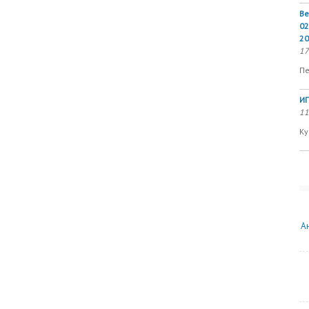
Ве
02
20
17
Пе
ИП
11
Ку
А