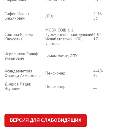
Сафин Илшат
4-48-
ЛПХ
Бикьянович
53
МОБУ СОШ с. 1
Саитова Разима
Туркменево- заведующий
4-04-
Юнусовна
Исянбетовский НОШ,
17
учитель
Исрафилов Ралиф
Имам хатып, ЛПХ
____
Умматович
Исяндавлетова
4-40-
Пенсионер
Фарида Ахмеровна
22
Дияров Радик
Пенсионер
__
Якупович
ВЕРСИЯ ДЛЯ СЛАБОВИДЯЩИХ