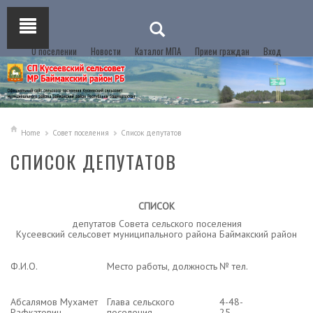
О поселении
Новости
Каталог МПА
Прием граждан
Вход
Home
Совет поселения
Список депутатов
СПИСОК ДЕПУТАТОВ
СПИСОК
депутатов Совета сельского поселения
Кусеевский сельсовет муниципального района Баймакский район
Ф.И.О.
Место работы, должность
№ тел.
Абсалямов Мухамет
Глава сельского
4-48-
Рафкатович
поселения
25