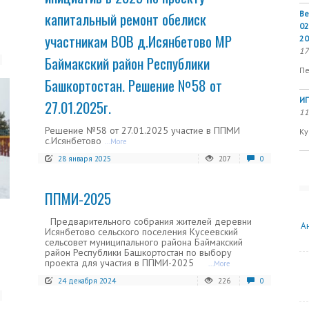
капитальный ремонт обелиск
Ве
02
участникам ВОВ д.Исянбетово МР
20
17
Баймакский район Республики
Пе
Башкортостан. Решение №58 от
ИП
27.01.2025г.
11
Решение №58 от 27.01.2025 участие в ППМИ
Ку
с.Исянбетово
...More
28 января 2025
207
0
ППМИ-2025
Предварительного собрания жителей деревни
А
Исянбетово сельского поселения Кусеевский
сельсовет муниципального района Баймакский
район Республики Башкортостан по выбору
проекта для участия в ППМИ-2025
...More
24 декабря 2024
226
0