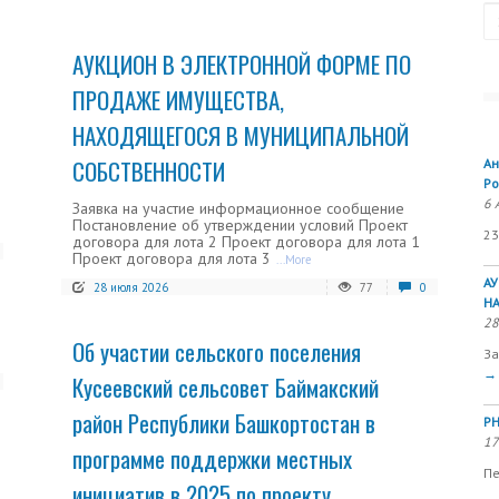
Se
АУКЦИОН В ЭЛЕКТРОННОЙ ФОРМЕ ПО
ПРОДАЖЕ ИМУЩЕСТВА,
НАХОДЯЩЕГОСЯ В МУНИЦИПАЛЬНОЙ
СОБСТВЕННОСТИ
Ан
Ро
6 
Заявка на участие информационное сообщение
Постановление об утверждении условий Проект
23
договора для лота 2 Проект договора для лота 1
Проект договора для лота 3
...More
А
28 июля 2026
77
0
Н
28
Об участии сельского поселения
За
→
Кусеевский сельсовет Баймакский
район Республики Башкортостан в
РН
17
программе поддержки местных
Пе
инициатив в 2025 по проекту