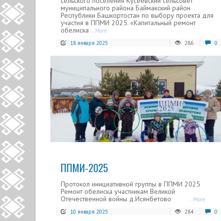
сельского поселения Кусеевский сельсовет
муниципального района Баймакский район
Республики Башкортостан по выбору проекта для
участия в ППМИ 2025. «Капитальный ремонт
обелиска
...More
18 января 2025
286
0
READ MORE
ППМИ-2025
Протокол инициативной группы в ППМИ 2025
Ремонт обелиска участникам Великой
Отечественной войны д.Исянбетово
...More
10 января 2025
284
0