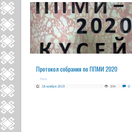
READ MORE
Протокол собрания по ППМИ 2020
...More
18 ноября 2019
894
0