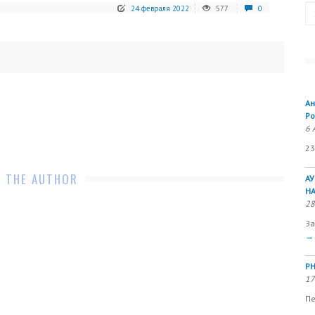
Se
24 февраля 2022
577
0
Ан
Ро
6 
23
 THE AUTHOR
А
Н
28
За
→
РН
17
Пе