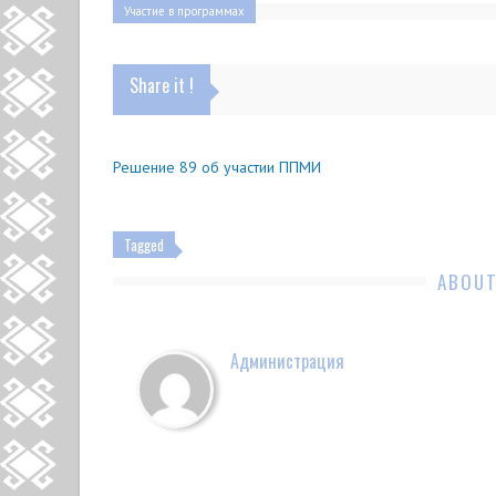
Участие в программах
Share it !
Решение 89 об участии ППМИ
Tagged
ABOUT
Администрация