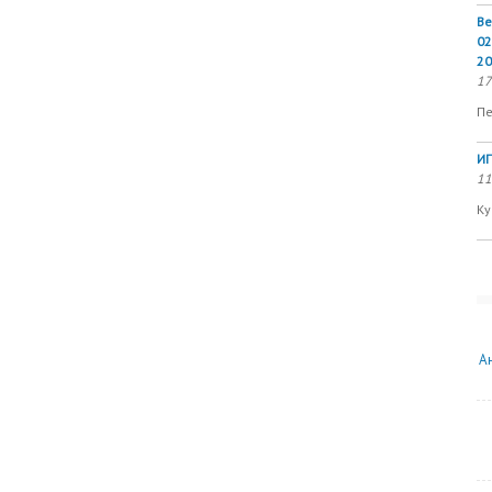
Ве
02
20
17
Пе
ИП
11
Ку
А