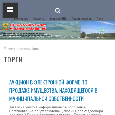
О поселении
Новости
Каталог МПА
Прием граждан
Вход
Home
Category:
Торги
ТОРГИ
АУКЦИОН В ЭЛЕКТРОННОЙ ФОРМЕ ПО
ПРОДАЖЕ ИМУЩЕСТВА, НАХОДЯЩЕГОСЯ В
МУНИЦИПАЛЬНОЙ СОБСТВЕННОСТИ
Заявка на участие информационное сообщение
Постановление об утверждении условий Проект договора
для лота 2 Проект договора для лота 1 Проект договора