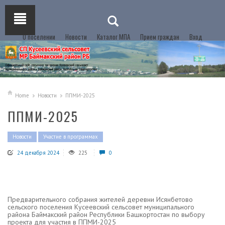
О поселении
Новости
Каталог МПА
Прием граждан
Вход
Home
Новости
ППМИ-2025
ППМИ-2025
Новости
Участие в программах
24 декабря 2024
225
0
Предварительного собрания жителей деревни Исянбетово
сельского поселения Кусеевский сельсовет муниципального
района Баймакский район Республики Башкортостан по выбору
проекта для участия в ППМИ-2025