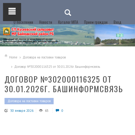
О поселении
Новости
Каталог МПА
Прием граждан
Вход
Home
Договора на поставки товаров
Договор №302000116325 от 30.01.2026г. Башинформсвязь
ДОГОВОР №302000116325 ОТ
30.01.2026Г. БАШИНФОРМСВЯЗЬ
Договора на поставки товаров
30 января 2026
65
0