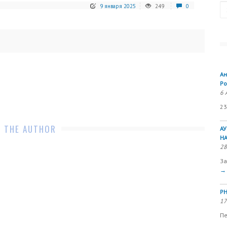
Se
9 января 2025
249
0
Ан
Ро
6 
23
 THE AUTHOR
А
Н
28
За
→
РН
17
Пе