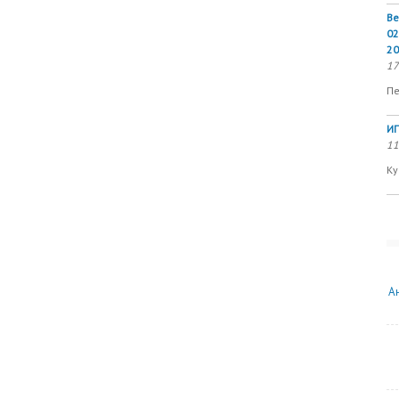
Ве
02
20
17
Пе
ИП
11
Ку
А