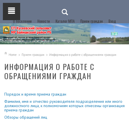
О поселении
Новости
Каталог МПА
Прием граждан
Вход
Home
Прием граждан
Информация о работе с обращениями граждан
ИНФОРМАЦИЯ О РАБОТЕ С
ОБРАЩЕНИЯМИ ГРАЖДАН
Порядок и время приема граждан
Фамилия, имя и отчество руководителя подразделения или иного
должностного лица, к полномочиям которых отнесены организация
приема граждан
Обзоры обращений лиц