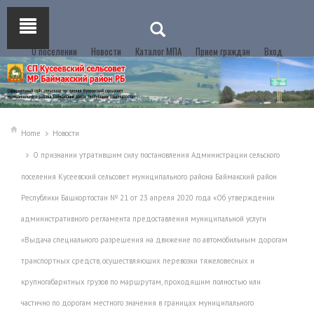
О поселении
Новости
Каталог МПА
Прием граждан
Вход
Home
Новости
О признании утратившим силу постановления Администрации сельского
поселения Кусеевский сельсовет муниципального района Баймакский район
Республики Башкортостан № 21 от 23 апреля 2020 года «Об утверждении
административного регламента предоставления муниципальной услуги
«Выдача специального разрешения на движение по автомобильным дорогам
транспортных средств, осуществляющих перевозки тяжеловесных и
крупногабаритных грузов по маршрутам, проходящим полностью или
частично по дорогам местного значения в границах муниципального