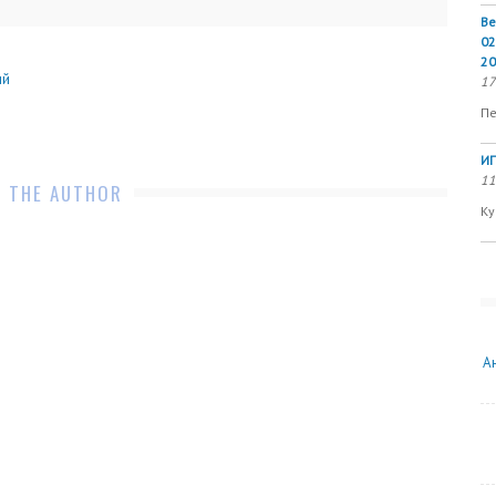
Ве
02
20
ий
17
Пе
ИП
11
 THE AUTHOR
Ку
А