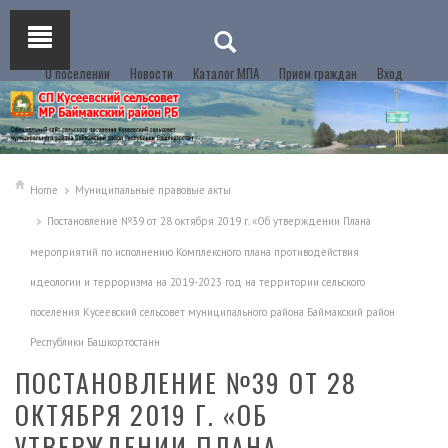
О поселении
Новости
Каталог МПА
Прием граждан
Вход
Home
Муниципальные правовые акты
Постановление №39 от 28 октября 2019 г. «Об утверждении Плана
мероприятий по исполнению Комплексного плана противодействия
идеологии и терроризма на 2019-2023 год на территории сельского
поселения Кусеевский сельсовет муниципального района Баймакский район
Республики Башкортостанн
ПОСТАНОВЛЕНИЕ №39 ОТ 28
ОКТЯБРЯ 2019 Г. «ОБ
УТВЕРЖДЕНИИ ПЛАНА