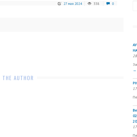
Se
27 мая 2024
338
0
А
Н
28
За
→
 THE AUTHOR
РН
17
Пе
Ве
02
20
17
Пе