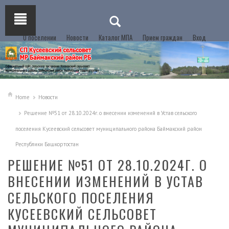
О поселении
Новости
Каталог МПА
Прием граждан
Вход
Home
Новости
Решение №51 от 28.10.2024г. о внесении изменений в Устав сельского
поселения Кусеевский сельсовет муниципального района Баймакский район
Республики Башкортостан
РЕШЕНИЕ №51 ОТ 28.10.2024Г. О
ВНЕСЕНИИ ИЗМЕНЕНИЙ В УСТАВ
СЕЛЬСКОГО ПОСЕЛЕНИЯ
КУСЕЕВСКИЙ СЕЛЬСОВЕТ