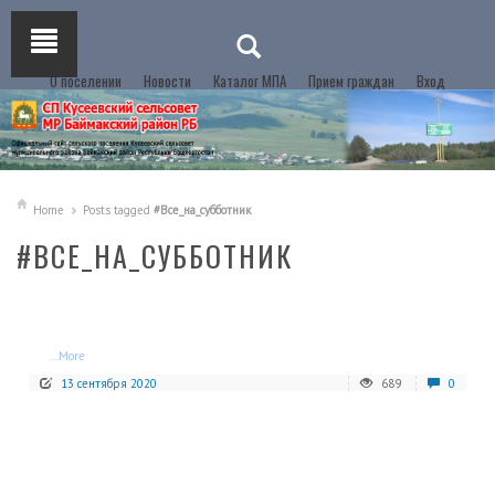
О поселении
Новости
Каталог МПА
Прием граждан
Вход
Home
Posts tagged
#Все_на_субботник
#ВСЕ_НА_СУББОТНИК
...More
13 сентября 2020
689
0