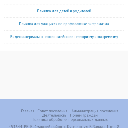
Памятка для детей и родителей
Памятка для учащихся по профилактике экстремизма
Видеоматериалы о противодействии терроризму и экстремизму
Главная
Совет поселения
Администрация поселения
Деятельность
Прием граждан
Политика обработки персональных данных
453644, РБ, Баймакский район, с. Кусеево, ул. Б.Валида,1 тел. 8