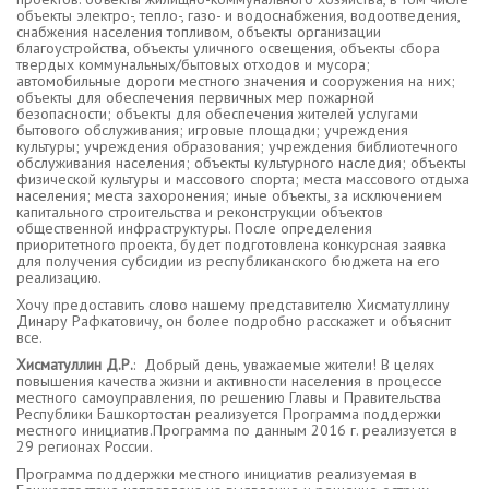
объекты электро-, тепло-, газо- и водоснабжения, водоотведения,
снабжения населения топливом, объекты организации
благоустройства, объекты уличного освещения, объекты сбора
твердых коммунальных/бытовых отходов и мусора;
автомобильные дороги местного значения и сооружения на них;
объекты для обеспечения первичных мер пожарной
безопасности; объекты для обеспечения жителей услугами
бытового обслуживания; игровые площадки; учреждения
культуры; учреждения образования; учреждения библиотечного
обслуживания населения; объекты культурного наследия; объекты
физической культуры и массового спорта; места массового отдыха
населения; места захоронения; иные объекты, за исключением
капитального строительства и реконструкции объектов
общественной инфраструктуры. После определения
приоритетного проекта, будет подготовлена конкурсная заявка
для получения субсидии из республиканского бюджета на его
реализацию.
Хочу предоставить слово нашему представителю Хисматуллину
Динару Рафкатовичу, он более подробно расскажет и объяснит
все.
Хисматуллин Д.Р.
: Добрый день, уважаемые жители! В целях
повышения качества жизни и активности населения в процессе
местного самоуправления, по решению Главы и Правительства
Республики Башкортостан реализуется Программа поддержки
местного инициатив.Программа по данным 2016 г. реализуется в
29 регионах России.
Программа поддержки местного инициатив реализуемая в