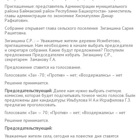
Приглашенные: представитель Администрации муниципального
района Баймакский район Республики Башкортостан- заместитель
главы администрации по экономике Хисматуллин Динар
Рафкатович.
Собрание открывает глава сельского поселения Зиганшина Сария
Рашитовна.
Зиганшина С.Р..: — Уважаемые жители деревни Исянбетово,
приглашенные. Нам необходимо в начале выбрать председателя
и секретаря собрания. Какие будут предложения? Поступили
предложения Председателем избрать Зиганшину С.Р.,
секретарем Заманову Г.А.
Предложение ставится на голосование.
Голосовали: «За» -70; «Против» – нет; «Воздержались» – нет
Решение принимается.
Председательствующий:
Далее нам нужно выбрать счетную
комиссию, которая будет подсчитывать точное число голосов. Были
предложены две кандидатуры: Ильбулова Н А.и Исрафилова Г.З.
предлагаю проголосовать.
Голосовали: «За» — 70; «Против» – нет; «Воздержались» – нет
Решение принимается.
Председательствующий:
Уважаемые жители села, сегодня на повестке дня ставятся