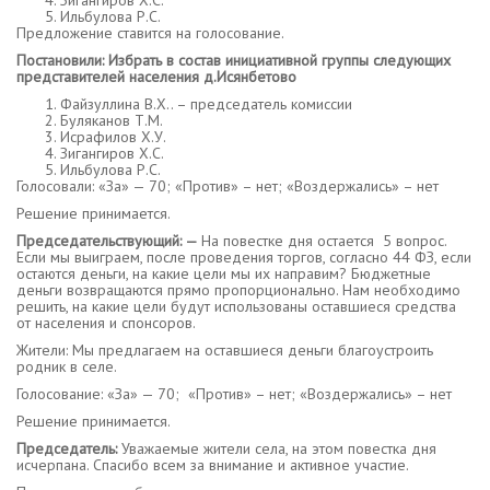
Зигангиров Х.С.
Ильбулова Р.С.
Предложение ставится на голосование.
Постановили: Избрать в состав инициативной группы следующих
представителей населения д.Исянбетово
Файзуллина В.Х.. – председатель комиссии
Буляканов Т.М.
Исрафилов Х.У.
Зигангиров Х.С.
Ильбулова Р.С.
Голосовали: «За» — 70; «Против» – нет; «Воздержались» – нет
Решение принимается.
Председательствующий: —
На повестке дня остается 5 вопрос.
Если мы выиграем, после проведения торгов, согласно 44 ФЗ, если
остаются деньги, на какие цели мы их направим? Бюджетные
деньги возвращаются прямо пропорционально. Нам необходимо
решить, на какие цели будут использованы оставшиеся средства
от населения и спонсоров.
Жители: Мы предлагаем на оставшиеся деньги благоустроить
родник в селе.
Голосование: «За» — 70; «Против» – нет; «Воздержались» – нет
Решение принимается.
Председатель:
Уважаемые жители села, на этом повестка дня
исчерпана. Спасибо всем за внимание и активное участие.