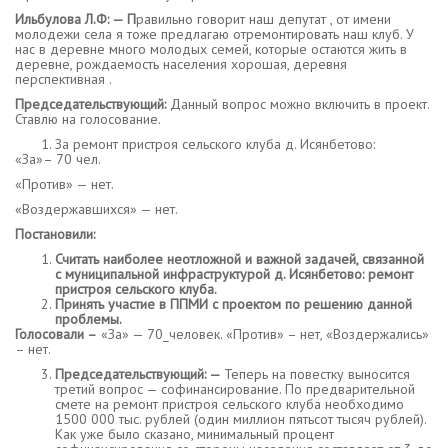
Ильбулова Л.Ф: — П
равильно говорит наш депутат , от имени
молодежи села я тоже предлагаю отремонтировать наш клуб. У
нас в деревне много молодых семей, которые остаются жить в
деревне, рождаемость населения хорошая, деревня
перспективная .
Председательствующий:
Данный вопрос можно включить в проект.
Ставлю на голосование.
За ремонт пристроя сельского клуба д. Исянбетово:
«За»– 70 чел.
«Против» — нет.
«Воздержавшихся» — нет.
Постановили:
Считать наиболее неотложной и важной задачей, связанной
с муниципальной инфраструктурой д. Исянбетово: ремонт
пристроя сельского клуба.
Принять участие в ППМИ с проектом по решению данной
проблемы.
Голосовали –
«За» — 70_человек. «Против» – нет, «Воздержались»
– нет.
Председательствующий: —
Теперь на повестку выносится
третий вопрос — софинансирование. По предварительной
смете на ремонт пристроя сельского клуба необходимо
1500 000 тыс. рублей (один миллион пятьсот тысяч рублей).
Как уже было сказано, минимальный процент