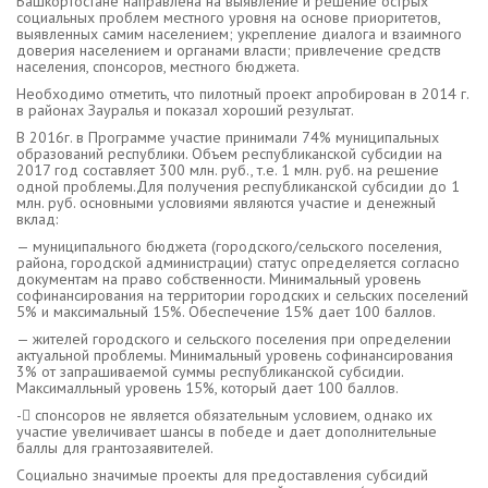
Башкортостане направлена на выявление и решение острых
социальных проблем местного уровня на основе приоритетов,
выявленных самим населением; укрепление диалога и взаимного
доверия населением и органами власти; привлечение средств
населения, спонсоров, местного бюджета.
Необходимо отметить, что пилотный проект апробирован в 2014 г.
в районах Зауралья и показал хороший результат.
В 2016г. в Программе участие принимали 74% муниципальных
образований республики. Объем республиканской субсидии на
2017 год составляет 300 млн. руб., т.е. 1 млн. руб. на решение
одной проблемы.Для получения республиканской субсидии до 1
млн. руб. основными условиями являются участие и денежный
вклад:
— муниципального бюджета (городского/сельского поселения,
района, городской администрации) статус определяется согласно
документам на право собственности. Минимальный уровень
софинансирования на территории городских и сельских поселений
5% и максимальный 15%. Обеспечение 15% дает 100 баллов.
— жителей городского и сельского поселения при определении
актуальной проблемы. Минимальный уровень софинансирования
3% от запрашиваемой суммы республиканской субсидии.
Максималльный уровень 15%, который дает 100 баллов.
- спонсоров не является обязательным условием, однако их
участие увеличивает шансы в победе и дает дополнительные
баллы для грантозаявителей.
Социально значимые проекты для предоставления субсидий