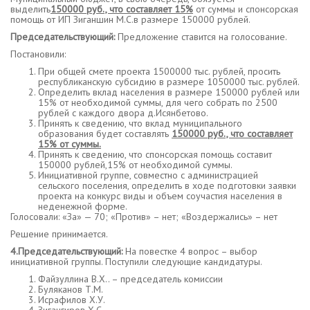
выделить
150000 руб., что составляет 15%
от суммы и спонсорская
помощь от ИП Зиганшин М.С.в размере 150000 рублей.
Председательствующий:
Предложение ставится на голосование.
Постановили:
При общей смете проекта 1500000 тыс. рублей, просить
республиканскую субсидию в размере 1050000 тыс. рублей.
Определить вклад населения в размере 150000 рублей или
15% от необходимой суммы, для чего собрать по 2500
рублей с каждого двора д.Исянбетово.
Принять к сведению, что вклад муниципального
образования будет составлять
150000 руб., что составляет
15% от суммы.
Принять к сведению, что спонсорская помощь составит
150000 рублей,15% от необходимой суммы.
Инициативной группе, совместно с администрацией
сельского поселения, определить в ходе подготовки заявки
проекта на конкурс виды и объем соучастия населения в
неденежной форме.
Голосовали: «За» — 70; «Против» – нет; «Воздержались» – нет
Решение принимается.
4.Председательствующий:
На повестке 4 вопрос – выбор
инициативной группы. Поступили следующие кандидатуры.
Файзуллина В.Х.. – председатель комиссии
Буляканов Т.М.
Исрафилов Х.У.