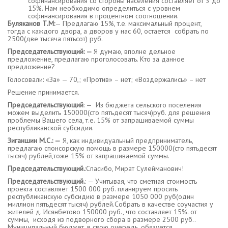
софинансирования со стороны населения составляет от 3 до
15%. Нам необходимо определиться с уровнем
софинансирования в процентном соотношении.
Буляканов Т.М:
— Предлагаю 15%, т.е. максимальный процент,
тогда с каждого двора, а дворов у нас 60, остается собрать по
2500(две тысяча пятьсот) руб.
Председательствующий: —
Я думаю, вполне дельное
предложение, предлагаю проголосовать. Кто за данное
предложение?
Голосовали: «За» — 70,; «Против» – нет; «Воздержались» – нет
Решение принимается.
Председательствующий
: — Из бюджета сельского поселения
можем выделить 150000(сто пятьдесят тысяч)руб. для решения
проблемы Вашего села, т.е. 15% от запрашиваемой суммы
республиканской субсидии.
Зиганшин М.С.: —
Я, как индивидуальный предприниматель,
предлагаю спонсорскую помощь в размере 150000(сто пятьдесят
тысяч) рублей,тоже 15% от запрашиваемой суммы.
Председательствующий.
:Спасибо, Мират Сулейманович!
Председательствующий.
: — Учитывая, что сметная стоимость
проекта составляет 1500 000 руб. планируем просить
республиканскую субсидию в размере 1050 000 руб(один
миллион пятьдесят тысяч) рублей.Собрать в качестве соучастия у
жителей д. Исянбетово 150000 руб., что составляет 15%. от
суммы, исходя из подворного сбора в размере 2500 руб..
Муниципальный бюджет, в свою очередь, обязуется