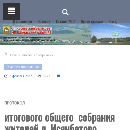
О поселении
Новости
Каталог МПА
Прием граждан
Вход
Home
Участие в программах
Участие в программах
5 февраля 2017
1723
0
ПРОТОКОЛ
итогового общего собрания
жителей д. Исянбетово