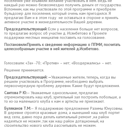
поселения уже изъявили желание участвовать в нем. Ведь не
каждый раз можно безвозмездно получить деньги от государства.
Вспомним, как мы участвовали по этой программе и приобрели
бульдозер для поселения, который очень нам пригодился. Я
предлагаю Вам и в этом году не оставаться в стороне и принять
активное участие в жизнедеятельности Вашей деревни.
Председательствующий:
Если у населения больше нет вопросов,
то предлагаю вопрос об участии д. Исянбетово в Проекте
поддержки местных инициатив поставить на голосование.
Постановили:Принять к сведению информацию о ППМИ, посчитать
целесообразным участие в ней жителей д.Исябетово.
Голосовали: «За» -70; «Против» – нет; «Воздержались» – нет.
Решение принимается.
Председательствующий: —
Уважаемые жители, теперь, когда вы
решили участвовать в Программе, необходимо выбрать
первоочередную проблему деревни. Какие будут предложения.
Саитова Р Ю:
— Уважаемые односельчане, предлагаю
отремонтировать наш клуб, зрительный зал построить побольше, а
то из-за маленького клуба к нам и артисты не приезжают.
Буляканов Т.М:
— Я поддерживаю предложение Разимы Юнусовны.
В деревне строятся красивые дома, а нынешний наш клуб портит
вид села, давно пора делать капитальный ремонт ,на район
надеяться не можем ,так как наш район дотационный, на
строительство нового клуба рассчитывать не можем.