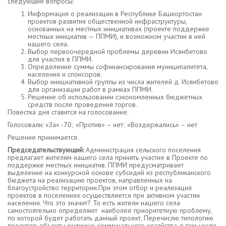
следующие вопросы:
Информация о реализации в Республике Башкортостан
проектов развития общественной инфраструктуры,
основанных на местных инициативах (проекте поддержке
местных инициатив — ППМИ), и возможном участии в ней
нашего села.
Выбор первоочередной проблемы деревни Исянбетово
для участия в ППМИ.
Определение суммы софинансирования муниципалитета,
населения и спонсоров.
Выбор инициативной группы из числа жителей д. Исянбетово
для организации работ в рамках ППМИ.
Решение об использовании сэкономленных бюджетных
средств после проведения торгов.
Повестка дня ставится на голосование.
Голосовали: «За» -70; «Против» – нет; «Воздержались» – нет
Решение принимается.
Председательствующий:
Администрация сельского поселения
предлагает жителям нашего села принять участие в Проекте по
поддержке местных инициатив. ППМИ предусматривает
выделение на конкурсной основе субсидий из республиканского
бюджета на реализацию проектов, направленных на
благоустройство территории.При этом отбор и реализация
проектов в поселениях осуществляется при активном участии
населения. Что это значит? То есть жители нашего села
самостоятельно определяют наиболее приоритетную проблему,
по которой будет работать данный проект. Перечислю типологию
проектов: объекты жилищно-коммунального хозяйства, в том числе