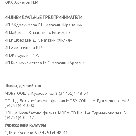
КФХ Ахметов И.М
ИНДИВИДУАЛЬНЫЕ ПРЕДПРИНИМАТЕЛИ
ИП Абдрахимова Г.Н. магазин «Ирандык»
ИП.Гайсина Г.Х. магазин «Тугажман»
ИП.Ишбердин Д.Р. магазин «Лилия»
ИП.Ахметзянова Р.Р.
ИП.Фатхуллин И.Р.
ИП.Кильмухаметова М.С. магазин «Арслан»
Школы, детский сад
МОБУ ООШ с. Кусеево тел.8 (34751)4-48-34
ООШ д. Большебасаево филиал МОБУ СОШ 1-е Туркменово тел.8
(34751)4-40-00
НОШ д. Исянбетово филиал МОБУ СОШ с. 1-е Туркменово тел. 8
(34751)4-04-17
Учреждения культуры
СДК с. Кусеево 8 (34751)4-48-41