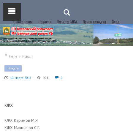
О поселении
Новости
Каталог МПА
Прием граждан
Вход
Home
Новости
Новости
10 марта 2017
994
0
КФХ
КФХ Каримов М.Я
КФХ Макшанов С.Г.