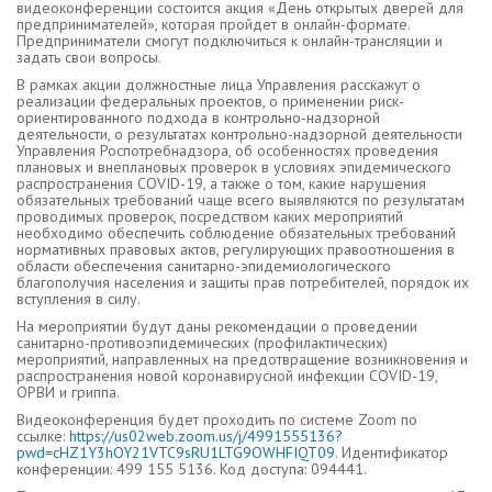
видеоконференции состоится акция «День открытых дверей для
предпринимателей», которая пройдет в онлайн-формате.
Предприниматели смогут подключиться к онлайн-трансляции и
задать свои вопросы.
В рамках акции должностные лица Управления расскажут о
реализации федеральных проектов, о применении риск-
ориентированного подхода в контрольно-надзорной
деятельности, о результатах контрольно-надзорной деятельности
Управления Роспотребнадзора, об особенностях проведения
плановых и внеплановых проверок в условиях эпидемического
распространения COVID-19, а также о том, какие нарушения
обязательных требований чаще всего выявляются по результатам
проводимых проверок, посредством каких мероприятий
необходимо обеспечить соблюдение обязательных требований
нормативных правовых актов, регулирующих правоотношения в
области обеспечения санитарно-эпидемиологического
благополучия населения и защиты прав потребителей, порядок их
вступления в силу.
На мероприятии будут даны рекомендации о проведении
санитарно-противоэпидемических (профилактических)
мероприятий, направленных на предотвращение возникновения и
распространения новой коронавирусной инфекции COVID-19,
ОРВИ и гриппа.
Видеоконференция будет проходить по системе Zoom по
ссылке:
https://us02web.zoom.us/j/4991555136?
pwd=cHZ1Y3hOY21VTC9sRU1LTG9OWHFIQT09
. Идентификатор
конференции: 499 155 5136. Код доступа: 094441.