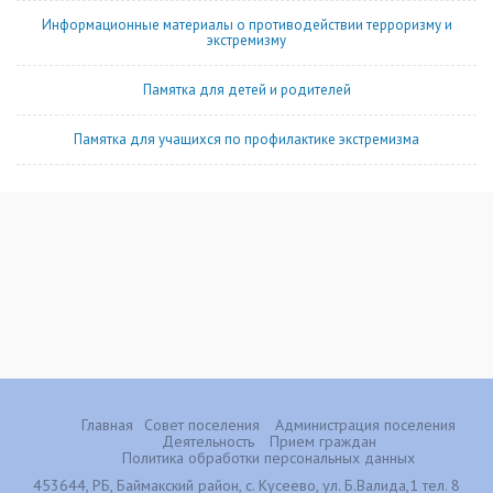
Информационные материалы о противодействии терроризму и
экстремизму
Памятка для детей и родителей
Памятка для учащихся по профилактике экстремизма
Главная
Совет поселения
Администрация поселения
Деятельность
Прием граждан
Политика обработки персональных данных
453644, РБ, Баймакский район, с. Кусеево, ул. Б.Валида,1 тел. 8