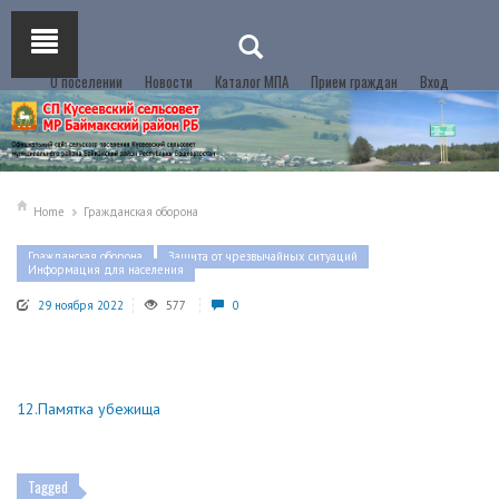
О поселении
Новости
Каталог МПА
Прием граждан
Вход
Home
Гражданская оборона
Гражданская оборона
Защита от чрезвычайных ситуаций
Информация для населения
29 ноября 2022
577
0
12.Памятка убежища
Tagged