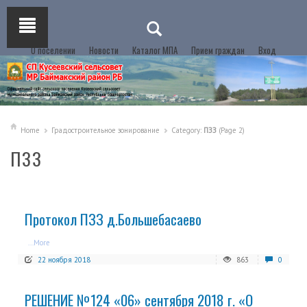
О поселении
Новости
Каталог МПА
Прием граждан
Вход
Home
Градостроительное зонирование
Category:
ПЗЗ
(Page 2)
ПЗЗ
Протокол ПЗЗ д.Большебасаево
...More
22 ноября 2018
863
0
РЕШЕНИЕ №124 «06» сентября 2018 г. «О