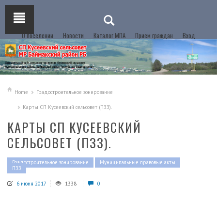
О поселении
Новости
Каталог МПА
Прием граждан
Вход
Home
Градостроительное зонирование
Карты СП Кусеевский сельсовет (ПЗЗ).
КАРТЫ СП КУСЕЕВСКИЙ
СЕЛЬСОВЕТ (ПЗЗ).
Градостроительное зонирование
Муниципальные правовые акты
ПЗЗ
6 июня 2017
1338
0