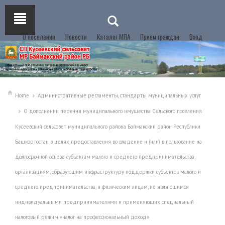
О поселении
Новости
Каталог МПА
Прием граждан
Вход
Home
Административные регламенты, стандарты муниципальных услуг
О дополнении перечня муниципального имущества Сельского поселения
Кусеевский сельсовет муниципального района Баймакский район Республики
Башкортостан в целях предоставления во владение и (или) в пользование на
долгосрочной основе субъектам малого и среднего предпринимательства,
организациям, образующим инфраструктуру поддержки субъектов малого и
среднего предпринимательства, и физическим лицам, не являющимся
индивидуальными предпринимателями и применяющих специальный
налоговый режим «налог на профессиональный доход»