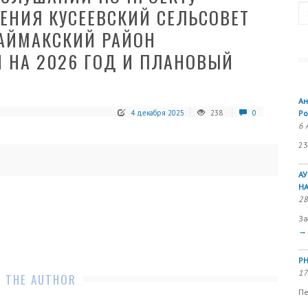
Se
ЕНИЯ КУСЕЕВСКИЙ СЕЛЬСОВЕТ
АЙМАКСКИЙ РАЙОН
 НА 2026 ГОД И ПЛАНОВЫЙ
Ан
4 декабря 2025
238
0
Ро
6 
23
А
Н
28
За
→
РН
17
 THE AUTHOR
Пе