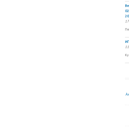
Ве
02
20
17
Пе
ИП
11
Ку
А