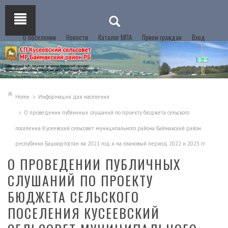
О поселении
Новости
Каталог МПА
Прием граждан
Вход
Home
Информация для населения
О проведении публичных слушаний по проекту бюджета сельского
поселения Кусеевский сельсовет муниципального района Баймакский район
республики Башкортостан на 2021 год и на плановый период 2022 и 2023 гг.
О ПРОВЕДЕНИИ ПУБЛИЧНЫХ
СЛУШАНИЙ ПО ПРОЕКТУ
БЮДЖЕТА СЕЛЬСКОГО
ПОСЕЛЕНИЯ КУСЕЕВСКИЙ