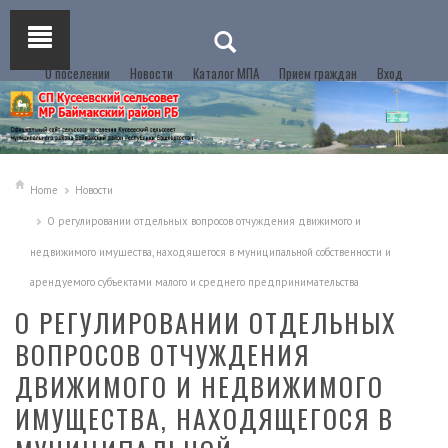
О поселении
Новости
Каталог МПА
Прием граждан
Вход
Home
Новости
О регулировании отдельных вопросов отчуждения движимого и
недвижимого имущества, находящегося в муниципальной собственности и
арендуемого субъектами малого и среднего предпринимательства
О РЕГУЛИРОВАНИИ ОТДЕЛЬНЫХ
ВОПРОСОВ ОТЧУЖДЕНИЯ
ДВИЖИМОГО И НЕДВИЖИМОГО
ИМУЩЕСТВА, НАХОДЯЩЕГОСЯ В