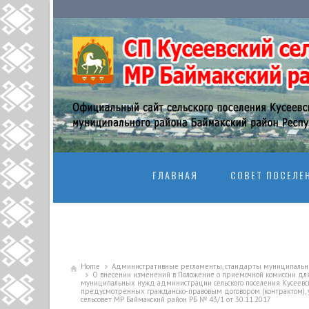
SKIP TO CONTENT
ГЛАВНАЯ
СОВЕТ ПОСЕЛЕ
Home
Административные регламенты, стандарты муниципальны
О внесении изменений в Положение о приемочной комиссии для 
муниципальных нужд администрации сельского поселения Кусеевск
предусмотренных гражданско-правовым договором (контрактом), у
сельсовет МР Баймакский район РБ № 43/1 от 30.11.2017