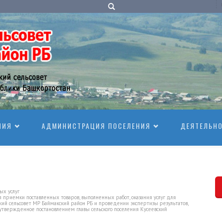
НИЯ
АДМИНИСТРАЦИЯ ПОСЕЛЕНИЯ
ДЕЯТЕЛЬН
х услуг
приемки поставленных товаров, выполненных работ, оказания услуг для
ий сельсовет МР Баймакский район РБ и проведении экспертизы результатов,
твержденное постановлением главы сельского поселения Кусеевский