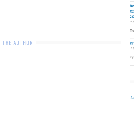
Ве
02
20
17
Пе
 THE AUTHOR
ИП
11
Ку
А