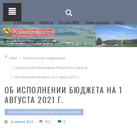
О поселении
Новости
Каталог МПА
Прием граждан
Вход
Home
Статистическая информация
Сведения об использовании бюджетных средств
Об исполнении бюджета на 1 августа 2021 г.
ОБ ИСПОЛНЕНИИ БЮДЖЕТА НА 1
АВГУСТА 2021 Г.
Сведения об использовании бюджетных средств
12 августа 2021
532
0