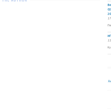
Ве
02
20
17
Пе
ИП
11
Ку
А