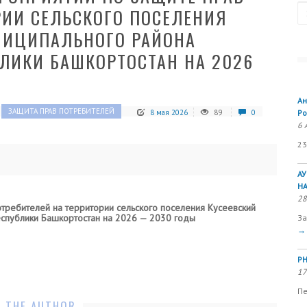
Se
РИИ СЕЛЬСКОГО ПОСЕЛЕНИЯ
УНИЦИПАЛЬНОГО РАЙОНА
ЛИКИ БАШКОРТОСТАН НА 2026
Ан
ЗАЩИТА ПРАВ ПОТРЕБИТЕЛЕЙ
8 мая 2026
89
0
Ро
6 
23
А
Н
28
требителей на территории сельского поселения
Кусее
вский
еспублики Башкортостан
на 2026 — 2030 годы
За
→
РН
17
Пе
 THE AUTHOR