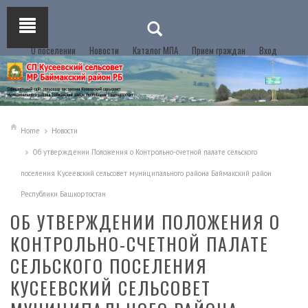
О поселении
Новости
Каталог МПА
Прием граждан
Вход
Home
Новости
Об утверждении Положения о Контрольно-счетной палате сельского
поселения Кусеевский сельсовет муниципального района Баймакский район
Республики Башкортостан
ОБ УТВЕРЖДЕНИИ ПОЛОЖЕНИЯ О
КОНТРОЛЬНО-СЧЕТНОЙ ПАЛАТЕ
СЕЛЬСКОГО ПОСЕЛЕНИЯ
КУСЕЕВСКИЙ СЕЛЬСОВЕТ