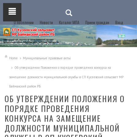
О поселении
Новости
Каталог МПА
Прием граждан
Вход
Home
Муниципальные правовые акты
Об утверждении Положения о порядке проведения конкурса на
замещение должности муниципальной службы в СП Кусеевский сельсовет МР
Баймакский район РБ
ОБ УТВЕРЖДЕНИИ ПОЛОЖЕНИЯ О
ПОРЯДКЕ ПРОВЕДЕНИЯ
КОНКУРСА НА ЗАМЕЩЕНИЕ
ДОЛЖНОСТИ МУНИЦИПАЛЬНОЙ