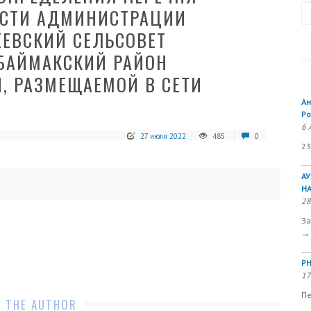
Se
ОСТИ АДМИНИСТРАЦИИ
ЕЕВСКИЙ СЕЛЬСОВЕТ
БАЙМАКСКИЙ РАЙОН
, РАЗМЕЩАЕМОЙ В СЕТИ
Ан
Ро
6 
27 июля 2022
485
0
23
А
Н
28
За
→
РН
17
Пе
 THE AUTHOR