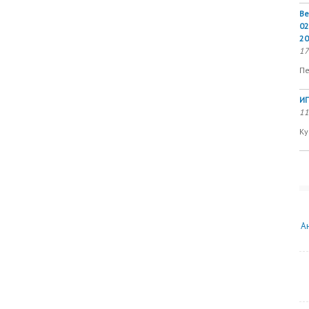
Ве
02
20
17
Пе
ИП
11
Ку
А