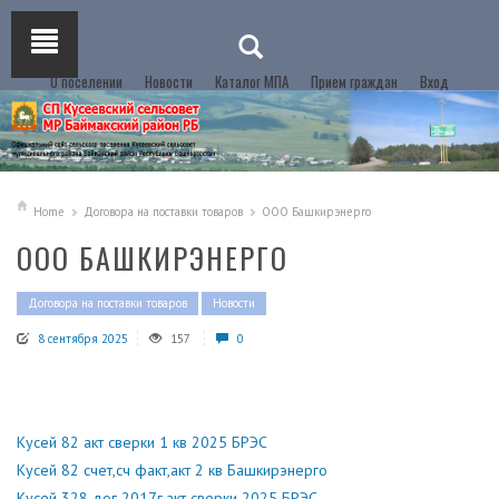
О поселении
Новости
Каталог МПА
Прием граждан
Вход
Home
Договора на поставки товаров
ООО Башкирэнерго
ООО БАШКИРЭНЕРГО
Договора на поставки товаров
Новости
8 сентября 2025
157
0
Кусей 82 акт сверки 1 кв 2025 БРЭС
Кусей 82 счет,сч факт,акт 2 кв Башкирэнерго
Кусей 328 дог 2017г,акт сверки 2025 БРЭС