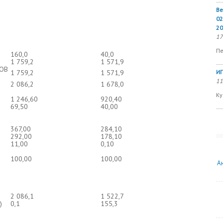
Ве
02
20
17
Пе
160,0
40,0
1 759,2
1 571,9
ОВ
1 759,2
1 571,9
ИП
11
2 086,2
1 678,0
Ку
1 246,60
920,40
69,50
40,00
367,00
284,10
292,00
178,10
11,00
0,10
100,00
100,00
А
2 086,1
1 522,7
)
0,1
155,3