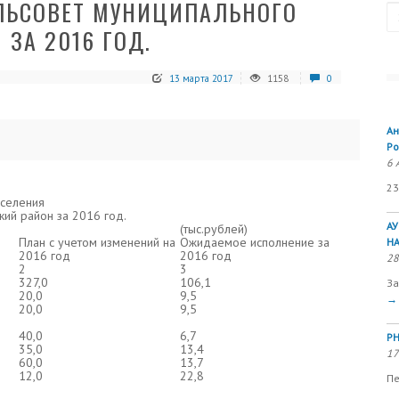
ЕЛЬСОВЕТ МУНИЦИПАЛЬНОГО
Se
ЗА 2016 ГОД.
13 марта 2017
1158
0
Ан
Ро
6 
23
оселения
ий район за 2016 год.
А
(тыс.рублей)
План с учетом изменений на
Ожидаемое исполнение за
Н
2016 год
2016 год
28
2
3
327,0
106,1
За
20,0
9,5
→
20,0
9,5
40,0
6,7
РН
35,0
13,4
17
60,0
13,7
12,0
22,8
Пе