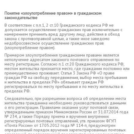
Понятие «злоупотребление правом» в гражданском
законодательстве
В соответствии с п.п.1, 2 ст.10 Гражданского кодекса РФ не
допускается осуществление гражданских прав исключительно с
намерением причинить вред другому лицу, действия в обход
закона с противоправной целью, а также иное заведомо
недобросовестное осуществление гражданских прав
(злоупотребление правом).
Примером злоупотребления гражданскими правами является
неполучение адресатом заказного почтового отправления по
месту регистрации. Согласно п.1 ст.20 Гражданского кодекса РФ,
местом жительства признается место, где гражданин постоянно или
преимущественно проживает. Статья 3 Закона РФ «О праве
граждан РФ на свободу передвижения, выбор места пребывания
и жительства в пределах РФ» обязывает граждан РФ
регистрироваться по месту пребывания и по месту жительства в
пределах РФ.
Следовательно, при разрешении вопроса об определении места
жительства гражданина необходимо руководствоваться данными
о его регистрации. Правилами оказания услуг почтовой связи,
утвержденными приказом Минкомсвязи России от 31.07.2014 года
№ 234, а также Порядку приема и вручения внутренних
регистрируемых почтовых отправлений, утв. приказом ФГУП
«Почта России» от 17.05.2012 года № 114-п, предусмотрен
определенный порядок вручения зарегистрированных почтовых