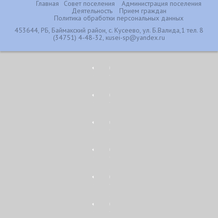
Главная
Совет поселения
Администрация поселения
Деятельность
Прием граждан
Политика обработки персональных данных
453644, РБ, Баймакский район, с. Кусеево, ул. Б.Валида,1 тел. 8
(34751) 4-48-32, кusei-sp@yandex.ru