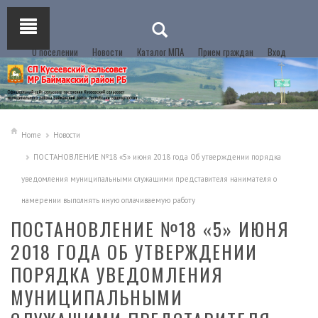
О поселении
Новости
Каталог МПА
Прием граждан
Вход
Home
Новости
ПОСТАНОВЛЕНИЕ №18 «5» июня 2018 года Об утверждении порядка
уведомления муниципальными служащими представителя нанимателя о
намерении выполнять иную оплачиваемую работу
ПОСТАНОВЛЕНИЕ №18 «5» ИЮНЯ
2018 ГОДА ОБ УТВЕРЖДЕНИИ
ПОРЯДКА УВЕДОМЛЕНИЯ
МУНИЦИПАЛЬНЫМИ