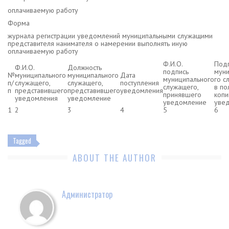
оплачиваемую работу
Форма
журнала регистрации уведомлений муниципальными служащими
представителя нанимателя о намерении выполнять иную
оплачиваемую работу
Ф.И.О.
Под
Ф.И.О.
Должность
подпись
муни
№
муниципального
муниципального
Дата
муниципального
го с
п/
служащего,
служащего,
поступления
служащего,
в по
п
представившего
представившего
уведомления
принявшего
копи
уведомления
уведомление
уведомление
уве
1
2
3
4
5
6
Tagged
ABOUT THE AUTHOR
Администратор