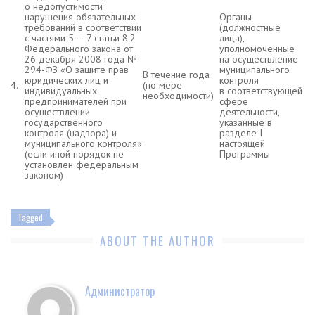
о недопустимости
нарушения обязательных
Органы
требований в соответствии
(должностные
с частями 5 — 7 статьи 8.2
лица),
Федерального закона от
уполномоченные
26 декабря 2008 года №
на осуществление
294-ФЗ «О защите прав
муниципального
В течение года
юридических лиц и
контроля
4.
(по мере
индивидуальных
в соответствующей
необходимости)
предпринимателей при
сфере
осуществлении
деятельности,
государственного
указанные в
контроля (надзора) и
разделе I
муниципального контроля»
настоящей
(если иной порядок не
Программы
установлен федеральным
законом)
Tagged
ABOUT THE AUTHOR
Администратор