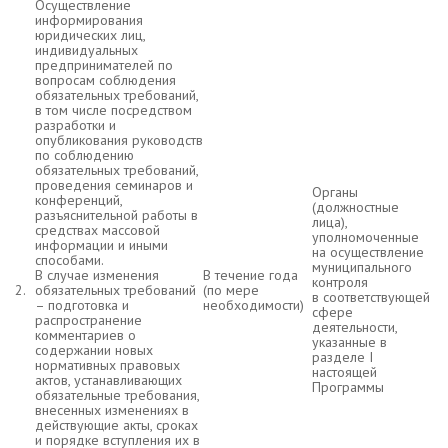
Осуществление
информирования
юридических лиц,
индивидуальных
предпринимателей по
вопросам соблюдения
обязательных требований,
в том числе посредством
разработки и
опубликования руководств
по соблюдению
обязательных требований,
проведения семинаров и
Органы
конференций,
(должностные
разъяснительной работы в
лица),
средствах массовой
уполномоченные
информации и иными
на осуществление
способами.
муниципального
В случае изменения
В течение года
контроля
2.
обязательных требований
(по мере
в соответствующей
– подготовка и
необходимости)
сфере
распространение
деятельности,
комментариев о
указанные в
содержании новых
разделе I
нормативных правовых
настоящей
актов, устанавливающих
Программы
обязательные требования,
внесенных изменениях в
действующие акты, сроках
и порядке вступления их в