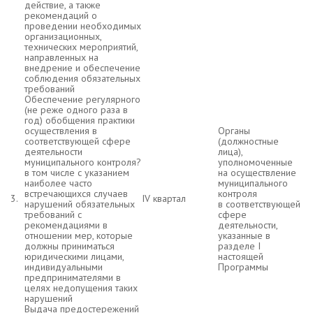
действие, а также
рекомендаций о
проведении необходимых
организационных,
технических мероприятий,
направленных на
внедрение и обеспечение
соблюдения обязательных
требований
Обеспечение регулярного
(не реже одного раза в
год) обобщения практики
осуществления в
Органы
соответствующей сфере
(должностные
деятельности
лица),
муниципального контроля?
уполномоченные
в том числе с указанием
на осуществление
наиболее часто
муниципального
встречающихся случаев
контроля
3.
IV квартал
нарушений обязательных
в соответствующей
требований с
сфере
рекомендациями в
деятельности,
отношении мер, которые
указанные в
должны приниматься
разделе I
юридическими лицами,
настоящей
индивидуальными
Программы
предпринимателями в
целях недопущения таких
нарушений
Выдача предостережений