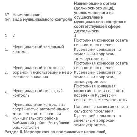
Наименование органа
(должностного лица),
уполномоченного на
№
Наименование
осуществление
п/п
вида муниципального контроля
муниципального контроля в
соответствующей сфере
деятельности
1
2
3
Постоянная комиссия совета
сельского поселения
Муниципальный земельный
1.
Кусеевский сельсовет по
контроль
земельным вопросам,
землеустроитель
Постоянная комиссия совета
Муниципальный контроль за
сельского поселения
2.
охраной и использование недр
Кусеевский сельсовет по
местного значения
земельным вопросам,
землеустроитель
Постоянная жилищная
Муниципальный жилищный
комиссия совета сельского
3.
контроль
поселения Кусеевский
сельсовет, землеустроитель
Муниципальный контроль за
Постоянная комиссия совета
сохранностью автомобильных
сельского поселения
дорог местного значения
4.
Кусеевский сельсовет по
муниципального района
земельным вопросам,
Баймакский район Республики
землеустроитель
Башкортостан
Раздел
II
. Мероприятия по профилактике нарушений,