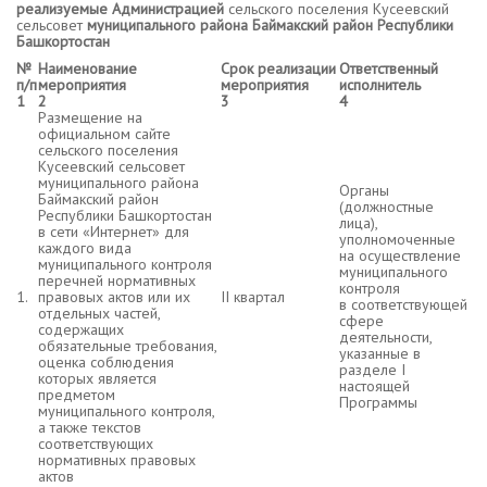
реализуемые Администрацией
сельского поселения Кусеевский
сельсовет
муниципального района Баймакский район Республики
Башкортостан
№
Наименование
Срок реализации
Ответственный
п/п
мероприятия
мероприятия
исполнитель
1
2
3
4
Размещение на
официальном сайте
сельского поселения
Кусеевский сельсовет
муниципального района
Органы
Баймакский район
(должностные
Республики Башкортостан
лица),
в сети «Интернет» для
уполномоченные
каждого вида
на осуществление
муниципального контроля
муниципального
перечней нормативных
контроля
1.
правовых актов или их
II квартал
в соответствующей
отдельных частей,
сфере
содержащих
деятельности,
обязательные требования,
указанные в
оценка соблюдения
разделе I
которых является
настоящей
предметом
Программы
муниципального контроля,
а также текстов
соответствующих
нормативных правовых
актов