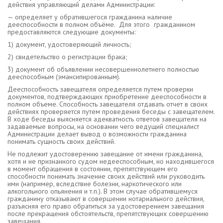
действия управляющий делами Администрации:
— определяет у обратившегося гражданина наличие
дееспособности в полном объёме. Для этого гражданином
предоставляются следующие документы:
1) документ, удостоверяющий личность;
2) свидетельство о регистрации брака;
3) документ об объявлении несовершеннолетнего полностью
дееспособным (эмансипированным).
Дееспособность завещателя определяется путем проверки
документов, подтверждающих приобретение дееспособности в
полном объеме. Способность завещателя отдавать отчет в своих
действиях проверяется путем проведения беседы с завещателем.
В ходе беседы выясняется адекватность ответов завещателя на
задаваемые вопросы, на основании чего ведущий специалист
Администрации делает вывод о возможности гражданина
понимать сущность своих действий.
Не подлежит удостоверению завещание от имени гражданина,
хотя и не признанного судом недееспособным, но находившегося
в момент обращения в состоянии, препятствующем его
способности понимать значение своих действий или руководить
ими (например, вследствие болезни, наркотического или
алкогольного опьянения и т.п.). В этом случае обратившемуся
гражданину отказывают в совершении нотариального действия,
разъясняя его право обратиться за удостоверением завещания
после прекращения обстоятельств, препятствующих совершению
завещания.