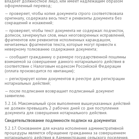
владеет должностное лицо, или имеет надлежащим образом
оформленный перевод;
— проверяет, чтобы копия документа строго соответствовала
оригиналу, содержала весь текст и реквизиты документа без
сокращений и искажений;
— проверяет, чтобы текст документа не содержал: подчисток,
дописок, зачеркнутых слов, иных неоговоренных исправлений,
фрагментов или реквизитов исполненных карандашом,
нечитаемых фрагментов текста, которые могут привести к
неверному толкованию содержания документа;
— сообщает гражданину о размере государственной пошлины
взимаемой за совершение данного нотариального действия в
соответствии с Налоговым кодексом Российской Федерации
(оплата производится по квитанции);
— регистрирует копии документов в реестре для регистрации
нотариальных действий;
— после подписания возвращает подписанный документ
заявителю.
3.2.16. Максимальный срок выполнения вышеуказанных действий
не должен превышать 2 рабочих дней со дня поступления
документа для совершения нотариального действия.
Свидетельствование подлинности подписи на документах
3.2.17. Основанием для начала исполнения административной
процедуры является обращение гражданина за совершением
нотариального действия в Администрацию сельского поселения.