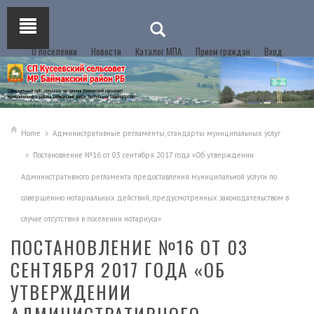
О поселении
Новости
Каталог МПА
Прием граждан
Вход
Home
Административные регламенты, стандарты муниципальных услуг
Постановление №16 от 03 сентября 2017 года «Об утверждении
Административного регламента предоставления муниципальной услуги по
совершению нотариальных действий, предусмотренных законодательством в
случае отсутствия в поселении нотариуса»
ПОСТАНОВЛЕНИЕ №16 ОТ 03
СЕНТЯБРЯ 2017 ГОДА «ОБ
УТВЕРЖДЕНИИ