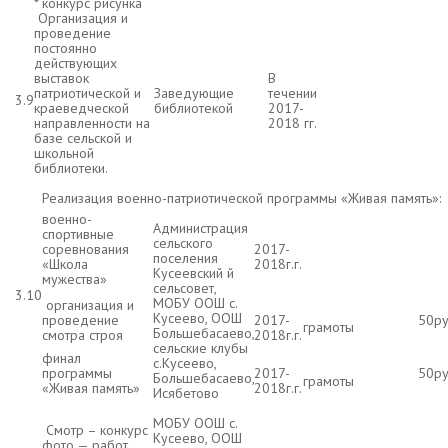
* конкурс рисунка
Организация и
проведение
постоянно
действующих
выставок
В
патриотической и
Заведующие
течении
3.9
краеведческой
библиотекой
2017-
направленности на
2018 гг.
базе сельской и
школьной
библиотеки.
Реализация военно-патриотической программы «Живая память»:
военно-
Администрация
спортивные
сельского
соревнования
2017-
поселения
«Школа
2018г.г.
Кусеевский й
мужества»
сельсовет,
3.10
МОБУ ООШ с.
организация и
Кусеево, ООШ
проведение
2017-
50р
грамоты
Большебасаево,
смотра строя
2018г.г.
сельские клубы
финал
с.Кусеево,
программы
2017-
50р
Большебасаево,
грамоты
«Живая память»
2018г.г.
Исябетово
МОБУ ООШ с.
Смотр – конкурс
Кусеево, ООШ
фото — работ