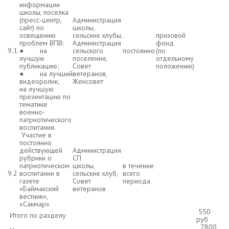
информации
школы, поселка
(пресс-центр,
Администрация
сайт) по
школы,
освещению
сельские клубы,
призовой
проблем ВПВ:
Администрация
фонд
9.1.
● на
сельского
постоянно
(по
лучшую
поселения,
отдельному
публикацию;
Совет
положению)
● на лучший
ветеранов,
видеоролик,
Женсовет
на лучшую
презентацию по
тематике
военно-
патриотического
воспитания.
Участие в
постоянно
действующей
Администрация
рубрики о
СП
патриотическом
школы,
в течение
9.2
воспитании в
сельские клуб,
всего
газете
Совет
периода
«Баймакский
ветеранов
вестник»,
«Сакмар»
550
Итого по разделу
руб
7800