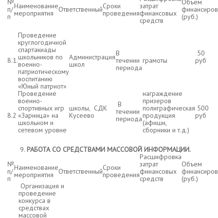
№
Объем
Наименование
Сроки
затрат
п/
Ответственный
финансиров
мероприятия
проведения
финансовых
п
(руб.)
средств
Проведение
круглогодичной
спартакиады
В
50
школьников по
Администрация
8.1.
течении
грамоты
руб
военно-
школ
периода
патриотическому
воспитанию
«Юный патриот»
Проведение
награждение
военно-
призеров
В
спортивных игр
школы, СДК
полиграфическая
500
течении
8.2
«Зарница» на
Кусеево
продукция
руб
периода
школьном и
(афиши,
сетевом уровне
сборники и т.д.)
РАБОТА СО СРЕДСТВАМИ МАССОВОЙ ИНФОРМАЦИИ.
Расшифровка
№
затрат
Объем
Наименование
Сроки
п/
Ответственный
финансовых
финансиров
мероприятия
проведения
п
средств
(руб.)
Организация и
проведение
конкурса в
средствах
массовой