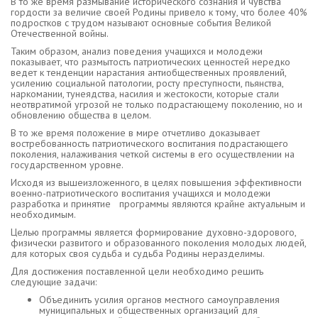
В то же время размывание исторического сознания и чувства
гордости за величие своей Родины привело к тому, что более 40%
подростков с трудом называют основные события Великой
Отечественной войны.
Таким образом, анализ поведения учащихся и молодежи
показывает, что размытость патриотических ценностей нередко
ведет к тенденции нарастания антиобщественных проявлений,
усилению социальной патологии, росту преступности, пьянства,
наркомании, тунеядства, насилия и жестокости, которые стали
неотвратимой угрозой не только подрастающему поколению, но и
обновлению общества в целом.
В то же время положение в мире отчетливо доказывает
востребованность патриотического воспитания подрастающего
поколения, налаживания четкой системы в его осуществлении на
государственном уровне.
Исходя из вышеизложенного, в целях повышения эффективности
военно-патриотического воспитания учащихся и молодежи
разработка и принятие программы являются крайне актуальным и
необходимым.
Целью программы является формирование духовно-здорового,
физически развитого и образованного поколения молодых людей,
для которых своя судьба и судьба Родины неразделимы.
Для достижения поставленной цели необходимо решить
следующие задачи:
Объединить усилия органов местного самоуправления
муниципальных и общественных организаций для