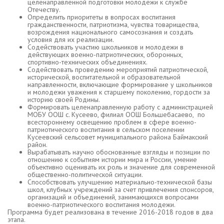
целенаправленной подготовки молодежи к службе
Отечеству.
Определить приоритеты в вопросах воспитания
гражданственности, патриотизма, чувства товарищества,
возрождения национального самосознания и создать
условия для их реализации.
Содействовать участию школьников и молодежи в
действующих военно-патриотических, оборонных,
спортивно-технических объединениях.
Содействовать проведению мероприятий патриотической,
исторической, воспитательной и образовательной
направленности, включающие формирование у школьников
и молодежи уважения к старшему поколению, гордости за
историю своей Родины.
Формировать целенаправленную работу с администрацией
МОБУ ООШ с. Кусеево, филиал ООШ Большебасаево, по
всестороннему освещению проблем в сфере военно-
патриотического воспитания в сельском поселении
Кусеевский сельсовет муниципального района Баймакский
район.
Вырабатывать научно обоснованные взгляды и позиции по
отношению к событиям истории мира и России, умение
объективно оценивать их роль и значение для современной
общественно-политической ситуации.
Способствовать улучшению материально-технической базы
школ, клубных учреждений за счет привлечения спонсоров,
организаций и объединений, занимающихся вопросами
военно-патриотического воспитания молодежи.
Программа будет реализована в течение 2016-2018 годов в два
этапа.