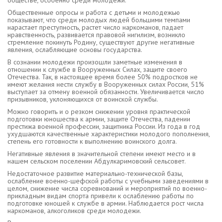
обществе, особенно среди молодежи.
Общественные опросы и работа с детьми и молодежью
показывают, что среди молодых людей большими темпами
нарастает преступность, растет число наркоманов, падает
нравственность, развивается правовой нигилизм, возникло
стремление покинуть Родину, существуют другие негативные
явления, ослабляющие основы государства.
В сознании молодежи произошли заметные изменения в
отношении к службе в Вооруженных Силах, защите своего
Отечества. Так, в настоящее время более 50% подростков не
имеют желания нести службу в Вооруженных силах России, 51%
выступает за отмену военной обязанности. Увеличивается число
призывников, уклоняющихся от воинской службы.
Можно говорить и о резком снижении уровня практической
подготовки юношества к армии, защите Отечества, падении
престижа военной профессии, защитника России. Из года в год
ухудшаются качественные характеристики молодого пополнения,
степень его готовности к выполнению воинского долга.
Негативные явления в значительной степени имеют место и в
нашем сельском поселении Абдулкаримовский сельсовет.
Недостаточное развитие материально-технической базы,
ослабление военно-шефской работы с учебными заведениями в
целом, снижение числа соревнований и мероприятий по военно-
прикладным видам спорта привели к ослаблению работы по
подготовке юношей к службе в армии. Наблюдается рост числа
наркоманов, алкоголиков среди молодежи.