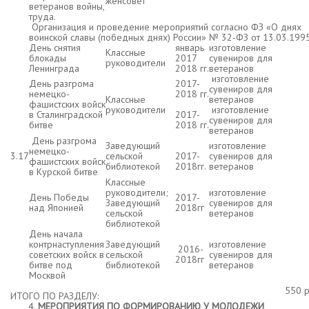
женсовет
ветеранов войны,
труда.
Организация и проведение мероприятий согласно ФЗ «О днях
воинской славы (победных днях) России» № 32-ФЗ от 13.03.1995
День снятия
январь
изготовление
Классные
блокады
2017
сувениров для
руководители
Ленинграда
2018 гг.
ветеранов
изготовление
День разгрома
2017-
сувениров для
немецко-
2018 гг.
Классные
ветеранов
фашистских войск
руководители
изготовление
в Сталинградской
2017-
сувениров для
битве
2018 гг.
ветеранов
День разгрома
Заведующий
изготовление
немецко-
3.17
сельской
2017-
сувениров для
фашистских войск
библиотекой
2018гг.
ветеранов
в Курской битве
Классные
руководители;
изготовление
День Победы
2017-
Заведующий
сувениров для
над Японией
2018гг
сельской
ветеранов
библиотекой
День начала
контрнаступления
Заведующий
изготовление
2016-
советских войск в
сельской
сувениров для
2018гг
битве под
библиотекой
ветеранов
Москвой
550 
ИТОГО ПО РАЗДЕЛУ:
МЕРОПРИЯТИЯ ПО ФОРМИРОВАНИЮ У МОЛОДЕЖИ