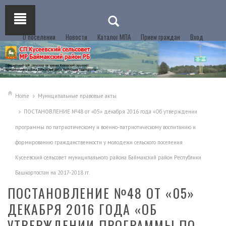
О поселении
Новости
Каталог МПА
Прием граждан
Вход
Home
Муниципальные правовые акты
ПОСТАНОВЛЕНИЕ №48 от «05» декабря 2016 года «Об утверждении
программы по патриотическому и военно-патриотическому воспитанию и
формированию гражданственности у молодежи сельского поселения
Кусеевский сельсовет муниципального района Баймакский район Республики
Башкортостан на 2017-2018 гг.
ПОСТАНОВЛЕНИЕ №48 ОТ «05»
ДЕКАБРЯ 2016 ГОДА «ОБ
УТВЕРЖДЕНИИ ПРОГРАММЫ ПО