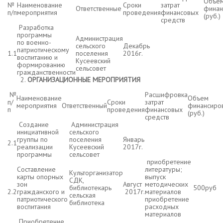
Объе
№
Наименование
Сроки
затрат
Ответственные
финан
п/п
мероприятия
проведения
финансовых
(руб.)
средств
Разработка
программы
Администрация
по военно-
сельского
Декабрь
патриотическому
1.1
поселения
2016г.
воспитанию и
Кусеевский
формированию
сельсовет
гражданственности
ОРГАНИЗАЦИОННЫЕ МЕРОПРИЯТИЯ
№
Расшифровка
Наименование
Объем
п/
Сроки
затрат
мероприятия
Ответственный
финансиро
п
проведения
финансовых
(руб.)
средств
Создание
Администрация
инициативной
сельского
группы по
поселения
Январь
2.1
реализации
Кусеевский
2017г.
программы
сельсовет
приобретение
Составление
литературы;
Культорганизатор
карты опорных
выпуск
СДК,
зон
Август
методических
библиотекарь
500руб
2.2
гражданского и
2017г.
материалов
сельская
патриотического
приобретение
библиотека
воспитания
расходных
материалов
Приобретение