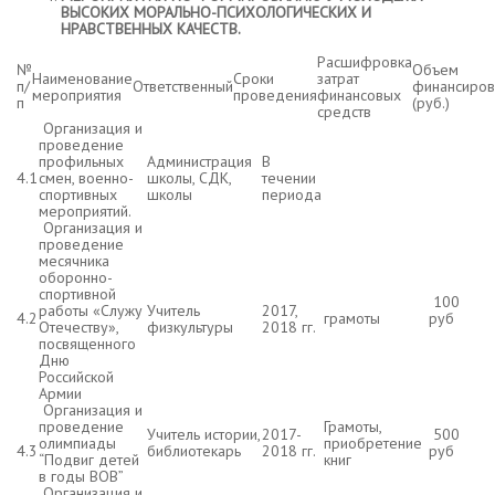
ВЫСОКИХ МОРАЛЬНО-ПСИХОЛОГИЧЕСКИХ И
НРАВСТВЕННЫХ КАЧЕСТВ.
Расшифровка
№
Объем
Наименование
Сроки
затрат
п/
Ответственный
финансиров
мероприятия
проведения
финансовых
п
(руб.)
средств
Организация и
проведение
профильных
Администрация
В
4.1
смен, военно-
школы, СДК,
течении
спортивных
школы
периода
мероприятий.
Организация и
проведение
месячника
оборонно-
спортивной
100
работы «Служу
Учитель
2017,
4.2
грамоты
руб
Отечеству»,
физкультуры
2018 гг.
посвященного
Дню
Российской
Армии
Организация и
проведение
Грамоты,
Учитель истории,
2017-
500
олимпиады
приобретение
4.3
библиотекарь
2018 гг.
руб
“Подвиг детей
книг
в годы ВОВ”
Организация и