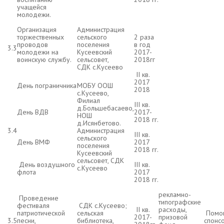
учащейся
молодежи.
Организация
Администрация
торжественных
сельского
2 раза
проводов
поселения
в год
3.3
молодежи на
Кусеевский
2017-
воинскую службу.
сельсовет,
2018гг
СДК с.Кусеево
II кв.
2017
День пограничника
МОБУ ООШ
2018
с.Кусеево,
Филиал
III кв.
д.Большебасаево,
День ВДВ
2017-
НОШ
2018 гг.
д.Исянбетово.
3.4
Администрация
III кв.
сельского
День ВМФ
2017
поселения
2018 гг.
Кусеевский
сельсовет, СДК
День воздушного
III кв.
с.Кусеево
флота
2017
2018 гг.
рекламно-
Проведение
типографские
фестиваля
СДК с.Кусеево;
II кв.
расходы,
патриотической
сельская
Помо
2017-
призовой
3.5
песни,
библиотека,
спонс