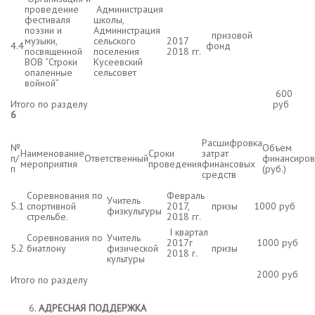
проведение
Администрация
фестиваля
школы,
поэзии и
Администрация
призовой
музыки,
сельского
2017
4.4
фонд
посвященной
поселения
2018 гг.
ВОВ “Строки
Кусеевский
опаленные
сельсовет
войной”
600
Итого по разделу
руб
6
Расшифровка
№
Объем
Наименование
Сроки
затрат
п/
Ответственный
финансиров
мероприятия
проведения
финансовых
п
(руб.)
средств
Соревнования по
Февраль
Учитель
5.1
спортивной
2017,
призы
1000 руб
физкультуры
стрельбе.
2018 гг.
I квартал
Соревнования по
Учитель
2017г
1000 руб
5.2
биатлону
физической
призы
2018 г.
культуры
2000 руб
Итого по разделу
АДРЕСНАЯ ПОДДЕРЖКА