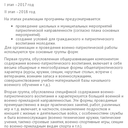
I этап –2017 год
II этап –2018 год
На этапах реализации программы предусматривается:
проведение школьных и муниципальных мероприятий
патриотической направленности (согласно плана основных
мероприятий).
создание условий для гражданского и патриотического
воспитания молодежи.
Для организации и проведения военно-патриотической работы
используются три основные группы форм:
Первая группа, обусловленная общеразвивающим компонентом
содержания военно-патриотического воспитания, включает в себя
весьма обширные и многообразные формы общепатриотического
характера (курсы, кружки, секции, «круглые столы», встречи с
ветеранами, воинами запаса и военнослужащими,
совершенствование учебно-материальной базы начального
военного обучения и т.д.).
Вторая группа, обусловлена спецификой содержания военно-
патриотического воспитания и характеризуется большей военной и
военно-прикладной направленностью. Эти формы, проводимые
преимущественно в виде практических занятий, работ, различных
игр и т.д. включает, в частности, ознакомление подростков и
юношей с жизнью и деятельностью войск, с особенностями службы
и быта военнослужащих (военно-технические кружки, тактические
учения, тактико-строевые занятия, военно-спортивные игры, секции
по военно-прикладным видам спорта и т.п.).