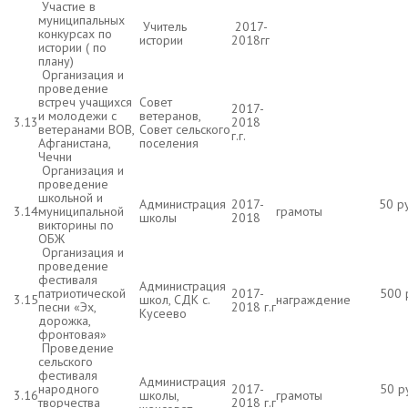
Участие в
муниципальных
Учитель
2017-
конкурсах по
истории
2018гг
истории ( по
плану)
Организация и
проведение
встреч учащихся
Совет
2017-
и молодежи с
ветеранов,
3.13
2018
ветеранами ВОВ,
Совет сельского
г.г.
Афганистана,
поселения
Чечни
Организация и
проведение
школьной и
Администрация
2017-
50 р
3.14
муниципальной
грамоты
школы
2018
викторины по
ОБЖ
Организация и
проведение
фестиваля
Администрация
патриотической
2017-
500 
3.15
школ, СДК с.
награждение
песни «Эх,
2018 г.г
Кусеево
дорожка,
фронтовая»
Проведение
сельского
фестиваля
Администрация
народного
2017-
50 р
3.16
школы,
грамоты
творчества
2018 г.г