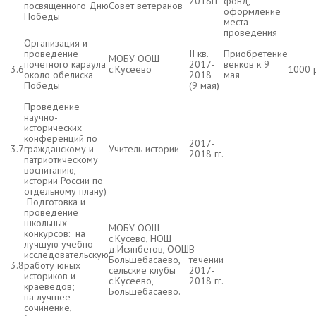
2018гг
фонд,
посвященного Дню
Совет ветеранов
оформление
Победы
места
проведения
Организация и
проведение
II кв.
Приобретение
МОБУ ООШ
почетного караула
2017-
венков к 9
3.6
с.Кусеево
1000 
около обелиска
2018
мая
Победы
(9 мая)
Проведение
научно-
исторических
конференций по
2017-
3.7
гражданскому и
Учитель истории
2018 гг.
патриотическому
воспитанию,
истории России по
отдельному плану)
Подготовка и
проведение
школьных
МОБУ ООШ
конкурсов: на
с.Кусево, НОШ
лучшую учебно-
д.Исянбетов, ООШ
В
исследовательскую
Большебасаево,
течении
3.8
работу юных
сельские клубы
2017-
историков и
с.Кусеево,
2018 гг.
краеведов;
Большебасаево.
на лучшее
сочинение,