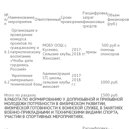
Расшифровка
№
Объем
Наименование
Сроки
затрат
п/
Ответственный
финансиров
мероприятия
проведения
финансовых
п
(руб.)
средств
Организация и
проведение
конкурса
проектов по
МОБУ ООШ с.
500 руб и
гражданскому и
Кусеево,
2017-
помощь
6.1
патриотическому
призы
Сельские клубы,
2018 гг.
спонсоров
воспитанию
Женсовет,
«Чтобы дети
гордились
Россией»
Администрация
Укрепление
2017-
СП, школы,
материально-
2018
6.2
сельские клубы
1000 руб.
технической базы
г.г.
женсовет
Итого по разделу
1500 руб.
8.РАБОТА ПО ФОРМИРОВАНИЮ У ДОПРИЗЫВНОЙ И ПРИЗЫВНОЙ
МОЛОДЕЖИ ПОТРЕБНОСТИ В ФИЗИЧЕСКОМ РАЗВИТИИ,
ФИЗИЧЕСКОЙ ГОТОВННОСТИ К ВОИНСКОЙ СЛУЖБЕ, В ЗАНЯТИЯХ
ВОЕННО-ПРИКЛАДНЫМИ И ТЕХНИЧЕСКИМИ ВИДАМИ СПОРТА,
УЧАСТИИ В СПОРТИВНЫХ МЕРОПРИЯТИЯХ.
Расшифровка