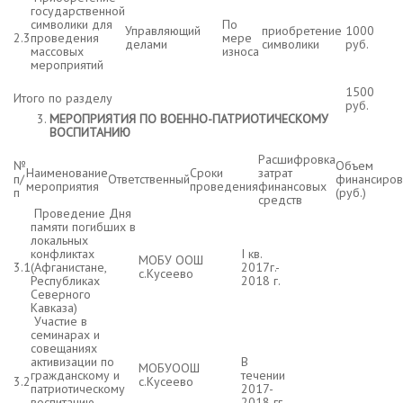
государственной
символики для
По
Управляющий
приобретение
1000
2.3
проведения
мере
делами
символики
руб.
массовых
износа
мероприятий
1500
Итого по разделу
руб.
МЕРОПРИЯТИЯ ПО ВОЕННО-ПАТРИОТИЧЕСКОМУ
ВОСПИТАНИЮ
Расшифровка
№
Объем
Наименование
Сроки
затрат
п/
Ответственный
финансиров
мероприятия
проведения
финансовых
п
(руб.)
средств
Проведение Дня
памяти погибших в
локальных
конфликтах
I кв.
МОБУ ООШ
3.1
(Афганистане,
2017г.-
с.Кусеево
Республиках
2018 г.
Северного
Кавказа)
Участие в
семинарах и
совещаниях
активизации по
В
МОБУООШ
гражданскому и
течении
3.2
с.Кусеево
патриотическому
2017-
воспитанию
2018 гг.