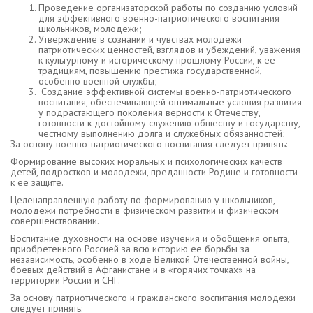
Проведение организаторской работы по созданию условий
для эффективного военно-патриотического воспитания
школьников, молодежи;
Утверждение в сознании и чувствах молодежи
патриотических ценностей, взглядов и убеждений, уважения
к культурному и историческому прошлому России, к ее
традициям, повышению престижа государственной,
особенно военной службы;
Создание эффективной системы военно-патриотического
воспитания, обеспечивающей оптимальные условия развития
у подрастающего поколения верности к Отечеству,
готовности к достойному служению обществу и государству,
честному выполнению долга и служебных обязанностей;
За основу военно-патриотического воспитания следует принять:
Формирование высоких моральных и психологических качеств
детей, подростков и молодежи, преданности Родине и готовности
к ее защите.
Целенаправленную работу по формированию у школьников,
молодежи потребности в физическом развитии и физическом
совершенствовании.
Воспитание духовности на основе изучения и обобщения опыта,
приобретенного Россией за всю историю ее борьбы за
независимость, особенно в ходе Великой Отечественной войны,
боевых действий в Афганистане и в «горячих точках» на
территории России и СНГ.
За основу патриотического и гражданского воспитания молодежи
следует принять: