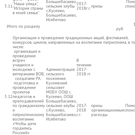
Большебасаево,
Пом
“Наша улица”,
2017-
3.11
сельские клубы
призы
спон
“История страны
2018г.г.
с.Кусеево,
в моей семье”.
Большебасаево,
Исябетово
10
Итого по разделу
руб
Организация и проведение традиционных акций, фестивалей,
конкурсов, циклов, направленных на воспитание патриотизма, в т
числе:
организация и
проведение
встреч
В
учащихся и
течении
молодежи с
Администрация
2017-
ветеранами ВОВ,
сельского
2018 гг.
солдатами РА.
поселения
подготовка и
Кусеевский
проведение
сельсовет
проектов
МОБУ ООШ с.
3.12
педагогов и
Кусеево, ООШ
преподавателей
Большебасаево,
по гражданскому
сельские клубы
2017-
призы
Помо
и
с.Кусеево,
2018
организационные
спон
патриотическому
Большебасаево,
г.г.
расходы
воспитанию
Исябетово
«Чтобы дети
гордились
Россией»