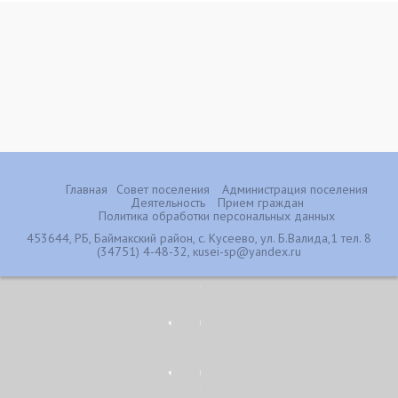
Главная
Совет поселения
Администрация поселения
Деятельность
Прием граждан
Политика обработки персональных данных
453644, РБ, Баймакский район, с. Кусеево, ул. Б.Валида,1 тел. 8
(34751) 4-48-32, кusei-sp@yandex.ru