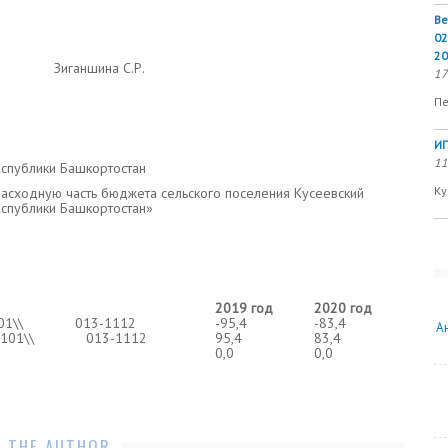
Ве
02
20
аншина С.Р.
17
Пе
ИП
11
еспублики Башкортостан
Ку
расходную часть бюджета сельского поселения Кусеевский
еспублики Башкортостан»
2019 год
2020 год
\\15101\\ 013-1112
-95,4
-83,4
А
.2\\15101\\ 013-1112
95,4
83,4
0,0
0,0
 THE AUTHOR