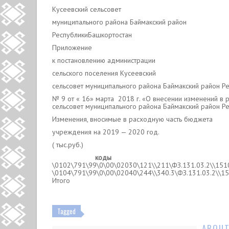
Кусеевский сельсовет
муниципального района Баймакский район
РеспубликиБашкортостан Зиг
Приложение
к постановлению администрации
сельского поселения Кусеевский
сельсовет муниципального района Баймакский район Р
№ 9 от « 16» марта 2018 г. «О внесении изменений в 
сельсовет муниципального района Баймакский район Р
Изменения, вносимые в расходную часть бюджета
учреждения на 2019 — 2020 год.
( тыс.руб.)
коды
\0102\791\99\0\00\02030\121\\211\ФЗ.131.03.2
\0104\791\99\0\00\02040\244\\340.3\ФЗ.131.03
Итого
Tagged
ABOUT