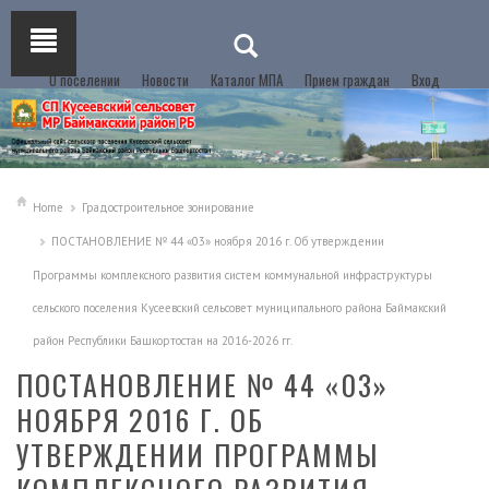
О поселении
Новости
Каталог МПА
Прием граждан
Вход
Home
Градостроительное зонирование
ПОСТАНОВЛЕНИЕ № 44 «03» ноября 2016 г. Об утверждении
Программы комплексного развития систем коммунальной инфраструктуры
сельского поселения Кусеевский сельсовет муниципального района Баймакский
район Республики Башкортостан на 2016-2026 гг.
ПОСТАНОВЛЕНИЕ № 44 «03»
НОЯБРЯ 2016 Г. ОБ
УТВЕРЖДЕНИИ ПРОГРАММЫ