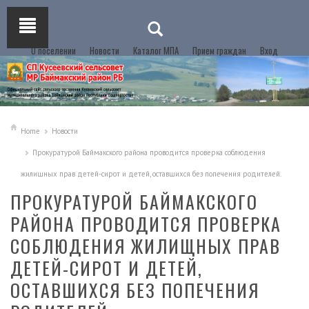
О поселении
Новости
Каталог МПА
Прием граждан
Вход
Home
Новости
Прокуратурой Баймакского района проводится проверка соблюдения
жилищных прав детей-сирот и детей, оставшихся без попечения родителей.
ПРОКУРАТУРОЙ БАЙМАКСКОГО
РАЙОНА ПРОВОДИТСЯ ПРОВЕРКА
СОБЛЮДЕНИЯ ЖИЛИЩНЫХ ПРАВ
ДЕТЕЙ-СИРОТ И ДЕТЕЙ,
ОСТАВШИХСЯ БЕЗ ПОПЕЧЕНИЯ