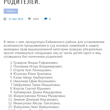
РОДИТЕЛЕЙ.
Новости
12 мая 2015
1469
0
В связи с чем, прокуратура Баймакского района для установления
возможности предъявления в суд исковых заявлений в защиту
жилищных прав вышеуказанной категории граждан убедительно
просит откликнуться следующих лиц из числа детей-сирот и лиц,
оставшихся без попечения родителей:
Гузаиров Фидан Рафаилович;
Половнев Игорь Владимирович;
Егоров Азат Леонидович;
Юсупова Юлия Ураловна;
Казак Айнур Альбертович;
Николаев Ефим Васильевич;
Гайфуллина Залия Ильшатовна;
Власов Сергей Юрьевич;
Аубакирова Диана Ильдаровна;
Фахрисламова Регина Мунировна;
Аминев Дмитрий Ильгамович;
Имангулова Айгуль Талгатовна;
Файзуллин Нияз Файзуллович;