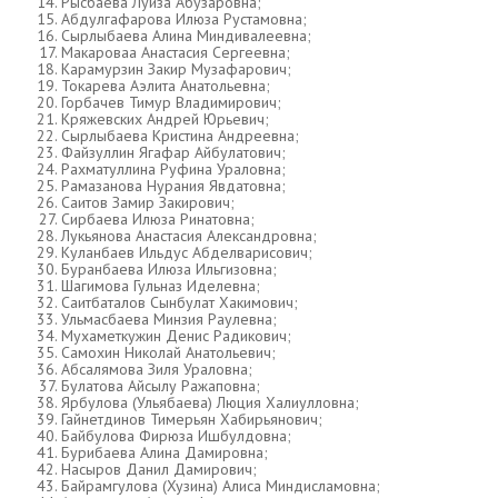
Рысбаева Луиза Абузаровна;
Абдулгафарова Илюза Рустамовна;
Сырлыбаева Алина Миндивалеевна;
Макароваа Анастасия Сергеевна;
Карамурзин Закир Музафарович;
Токарева Аэлита Анатольевна;
Горбачев Тимур Владимирович;
Кряжевских Андрей Юрьевич;
Сырлыбаева Кристина Андреевна;
Файзуллин Ягафар Айбулатович;
Рахматуллина Руфина Ураловна;
Рамазанова Нурания Явдатовна;
Саитов Замир Закирович;
Сирбаева Илюза Ринатовна;
Лукьянова Анастасия Александровна;
Куланбаев Ильдус Абделварисович;
Буранбаева Илюза Ильгизовна;
Шагимова Гульназ Иделевна;
Саитбаталов Сынбулат Хакимович;
Ульмасбаева Минзия Раулевна;
Мухаметкужин Денис Радикович;
Самохин Николай Анатольевич;
Абсалямова Зиля Ураловна;
Булатова Айсылу Ражаповна;
Ярбулова (Ульябаева) Люция Халиулловна;
Гайнетдинов Тимерьян Хабирьянович;
Байбулова Фирюза Ишбулдовна;
Бурибаева Алина Дамировна;
Насыров Данил Дамирович;
Байрамгулова (Хузина) Алиса Миндисламовна;