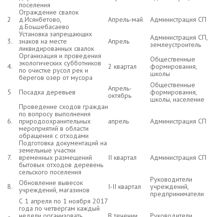
поселения
Ограждение свалок
2
д.Исянбетово,
Апрель-май
Администрация СП
д.Боьшебасаево
Установка запрещающих
Администрация СП,
3.
знаков на месте
Апрель
землеустроитель
ликвидированных свалок
Организация и проведения
Общественные
экологических субботников
4.
2 квартал
формирования,
по очистке русол рек и
школы
берегов озер от мусора
Общественные
Апрель-
5
Посадка деревьев
формирования,
октябрь
школы, население
Проведение сходов граждан
по вопросу выполнения
6.
природоохранительных
апрель
Администрация СП
мероприятий в области
обращения с отходами
Подготовка документаций на
земельные участки
7.
временных размещений
II квартал
Администрация СП
бытовых отходов деревень
сельского поселения
Руководители
Обновление вывесок
8.
I-II квартал
учреждений,
учреждений, магазинов
предприниматели
С 1 апреля по 1 ноября 2017
года по четвергам каждый
недели организовать
В течении
Руководители