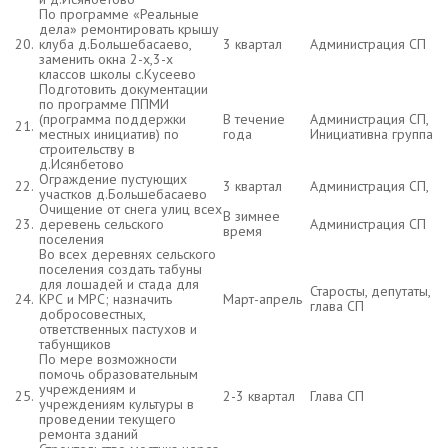
По программе «Реальные
дела» ремонтировать крышу
20.
клуба д.Большебасаево,
3 квартал
Администрация СП
заменить окна 2-х,3-х
классов школы с.Кусеево
Подготовить документации
по программе ППМИ
(программа поддержки
В течение
Администрация СП,
21.
местных инициатив) по
года
Инициативна группа
строительству в
д.Исянбетово
Ограждение пустующих
22.
3 квартал
Администрация СП,
участков д.Большебасаево
Очищение от снега улиц всех
В зимнее
23.
деревень сельского
Администрация СП
время
поселения
Во всех деревнях сельского
поселения создать табуны
для лошадей и стада для
Старосты, депутаты,
24.
КРС и МРС; назначить
Март-апрель
глава СП
добросовестных,
ответственных пастухов и
табунщиков
По мере возможности
помочь образовательным
учреждениям и
25.
2-3 квартал
Глава СП
учреждениям культуры в
проведении текущего
ремонта зданий