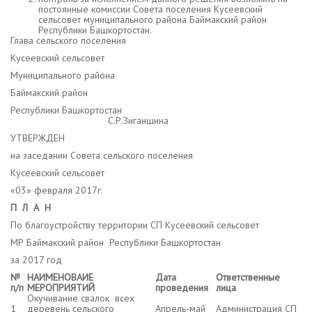
постоянные комиссии Совета поселения Кусеевский
сельсовет муниципального района Баймакский район
Республики Башкортостан.
Глава сельского поселения
Кусеевский сельсовет
Муниципального района
Баймакский район
Республики Башкортостан
С.Р.Зиганшина
УТВЕРЖДЕН
на заседании Совета сельского поселения
Кусеевский сельсовет
«03» февраля 2017г.
П Л А Н
По благоустройству территории СП Кусеевский сельсовет
МР Баймакский район Республики Башкортостан
за 2017 год
№
НАИМЕНОВАИЕ
Дата
Ответственные
п/п
МЕРОПРИЯТИЙ
проведения
лица
Окучивание свалок всех
1
деревень сельского
Апрель-май
Администрация СП