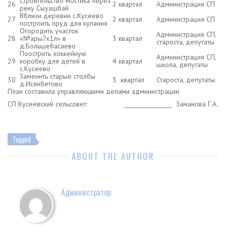
Строительство мостика через
26
2 квартал
Администрация СП
реку Сыуашбай
Вблизи деревни с.Кусеево
27
2 квартал
Администрация СП
построить пруд для купания
Огородить участок
Администрация СП,
28
«№ары7к1л» в
3 квартал
староста, депутаты
д.Большебасаево
Поострить хоккейную
Администрация СП,
29
коробку для детей в
4 квартал
школа, депутаты
с.Кусеево
Заменить старые столбы
30
3 квартал
Староста, депутаты
д.Исянбетово
План составила управляющими делами администрации
СП Кусеевский сельсовет: ________________ Заманова Г.А.
Tagged
ABOUT THE AUTHOR
Администратор