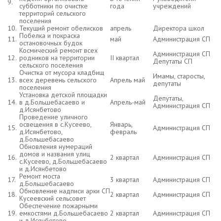
9.
субботники по очистке
года
учреждений
территорий сельского
поселения
10.
Текущий ремонт обелисков
апрель
Директора школ
Побелка и покраска
11.
май
Администрация СП
остановочных будок
Космический ремонт всех
Администрация СП
12.
родников на территории
II квартал
Депутаты СП
сельского поселения
Очистка от мусора кладбищ
Имамы, старосты,
13.
всех деревень сельского
Апрель май
депутаты
поселения
Установка детской площадки
Депутаты,
14.
в д.Большебасаево и
Апрель-май
Администрация СП
д.Исянбетово
Проведение уличного
освещения в с.Кусеево,
Январь,
15.
Администрация СП
д.Исянбетово,
февраль
д.Большебасаево
Обновления нумераций
домов и названия улиц
16.
2 квартал
Администрация СП
с.Кусеево, д.Большебасаево
и д.Исянбетово
Ремонт моста
17.
3 квартал
Администрация СП
д.Большебасаево
Обновление надписи арки СП
18.
2 квартал
Администрация СП
Кусеевский сельсовет
Обеспечение пожарными
19.
емкостями д.Большебасаево
2 квартал
Администрация СП
и д.Исянбетово