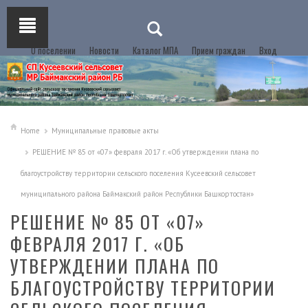
О поселении
Новости
Каталог МПА
Прием граждан
Вход
Home
Муниципальные правовые акты
РЕШЕНИЕ № 85 от «07» февраля 2017 г. «Об утверждении плана по
благоустройству территории сельского поселения Кусеевский сельсовет
муниципального района Баймакский район Республики Башкортостан»
РЕШЕНИЕ № 85 ОТ «07»
ФЕВРАЛЯ 2017 Г. «ОБ
УТВЕРЖДЕНИИ ПЛАНА ПО
БЛАГОУСТРОЙСТВУ ТЕРРИТОРИИ